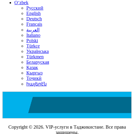
Oʻzbek
Русский
English
Deutsch
Français
العربية
Italiano
Polski
Türkçe
Українська
Türkmen
Беларуская
Қазақ
Кыргыз
Тоҷикӣ
հայերէն
Copyright © 2026. VIP-услуги в Таджикистане. Все права
защищены.