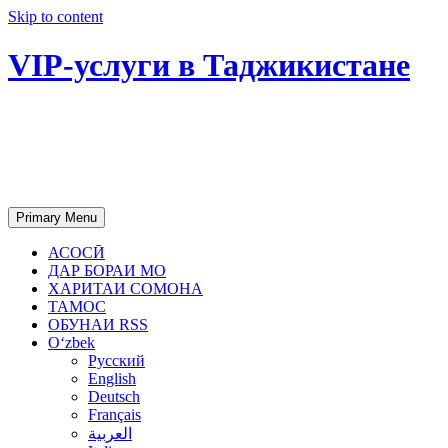
Skip to content
VIP-услуги в Таджикистане
Чартер самолетов, яхт, аренда
недвижимости и юридическое
сопровождение в Таджикистане
Primary Menu
АСОСӢ
ДАР БОРАИ МО
ХАРИТАИ СОМОНА
ТАМОС
ОБУНАИ RSS
Oʻzbek
Русский
English
Deutsch
Français
العربية