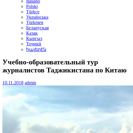
Italiano
Polski
Türkçe
Українська
Türkmen
Беларуская
Қазақ
Кыргыз
Тоҷикӣ
հայերէն
Учебно-образовательный тур
журналистов Таджикистана по Китаю
10.11.2018
admin