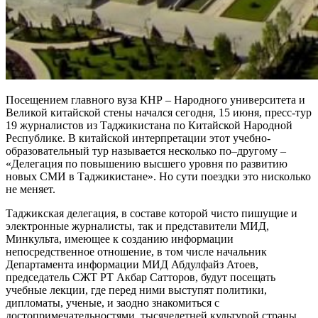
Посещением главного вуза КНР – Народного университета и
Великой китайской стены начался сегодня, 15 июня, пресс-тур
19 журналистов из Таджикистана по Китайской Народной
Республике. В китайской интерпретации этот учебно-
образовательный тур называется несколько по–другому –
«Делегация по повышению высшего уровня по развитию
новых СМИ в Таджикистане». Но сути поездки это нисколько
не меняет.
Таджикская делегация, в составе которой чисто пишущие и
электронные журналисты, так и представители МИД,
Минкульта, имеющее к созданию информации
непосредственное отношение, в том числе начальник
Департамента информации МИД Абдулфайз Атоев,
председатель СЖТ РТ Акбар Сатторов, будут посещать
учебные лекции, где перед ними выступят политики,
дипломаты, ученые, и заодно знакомиться с
достопримечательностями, тысячелетней культурой страны.