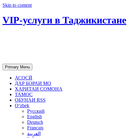
Skip to content
VIP-услуги в Таджикистане
Чартер самолетов, яхт, аренда
недвижимости и юридическое
сопровождение в Таджикистане
Primary Menu
АСОСӢ
ДАР БОРАИ МО
ХАРИТАИ СОМОНА
ТАМОС
ОБУНАИ RSS
Oʻzbek
Русский
English
Deutsch
Français
العربية