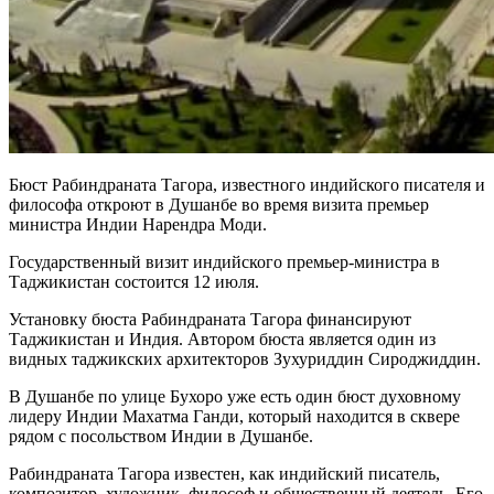
Бюст Рабиндраната Тагора, известного индийского писателя и
философа откроют в Душанбе во время визита премьер
министра Индии Нарендра Моди.
Государственный визит индийского премьер-министра в
Таджикистан состоится 12 июля.
Установку бюста Рабиндраната Тагора финансируют
Таджикистан и Индия. Автором бюста является один из
видных таджикских архитекторов Зухуриддин Сироджиддин.
В Душанбе по улице Бухоро уже есть один бюст духовному
лидеру Индии Махатма Ганди, который находится в сквере
рядом с посольством Индии в Душанбе.
Рабиндраната Тагора известен, как индийский писатель,
композитор, художник, философ и общественный деятель. Его