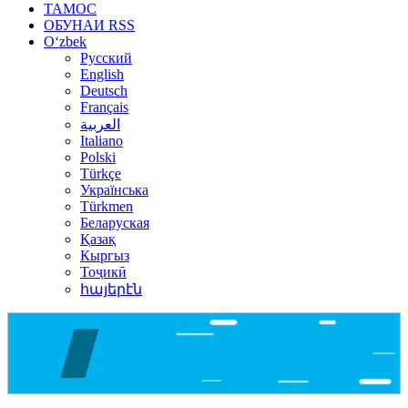
ТАМОС
ОБУНАИ RSS
Oʻzbek
Русский
English
Deutsch
Français
العربية
Italiano
Polski
Türkçe
Українська
Türkmen
Беларуская
Қазақ
Кыргыз
Тоҷикӣ
հայերէն