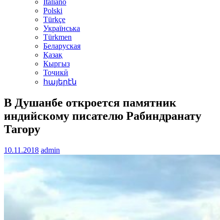
Italiano
Polski
Türkçe
Українська
Türkmen
Беларуская
Қазақ
Кыргыз
Тоҷикӣ
հայերէն
В Душанбе откроется памятник
индийскому писателю Рабиндранату
Тагору
10.11.2018
admin