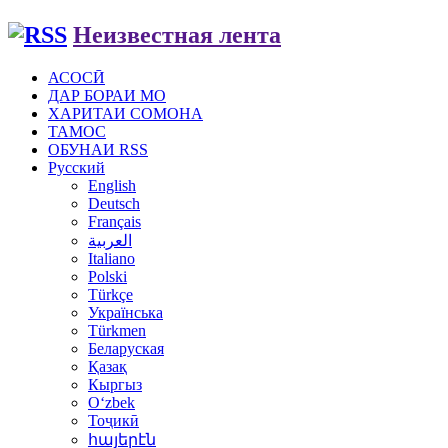
Неизвестная лента
АСОСӢ
ДАР БОРАИ МО
ХАРИТАИ СОМОНА
ТАМОС
ОБУНАИ RSS
Русский
English
Deutsch
Français
العربية
Italiano
Polski
Türkçe
Українська
Türkmen
Беларуская
Қазақ
Кыргыз
Oʻzbek
Тоҷикӣ
հայերէն