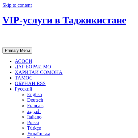
Skip to content
VIP-услуги в Таджикистане
Чартер самолетов, яхт, аренда недвиж
Primary Menu
АСОСӢ
ДАР БОРАИ МО
ХАРИТАИ СОМОНА
ТАМОС
ОБУНАИ RSS
Русский
English
Deutsch
Français
العربية
Italiano
Polski
Türkçe
Українська