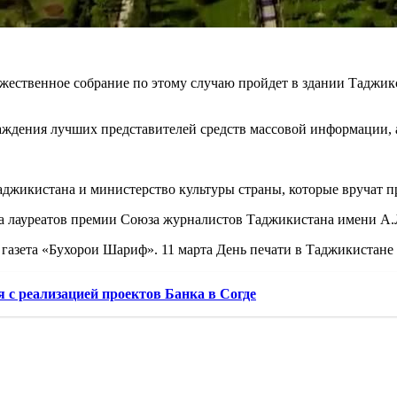
ржественное собрание по этому случаю пройдет в здании Таджик
аждения лучших представителей средств массовой информации, а
джикистана и министерство культуры страны, которые вручат 
на лауреатов премии Союза журналистов Таджикистана имени А.
газета «Бухорои Шариф». 11 марта День печати в Таджикистане н
 с реализацией проектов Банка в Согде