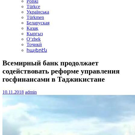
Polski
Türkçe
Українська
Türkmen
Беларуская
Қазақ
Кыргыз
Oʻzbek
Тоҷикӣ
հայերէն
Всемирный банк продолжает
содействовать реформе управления
госфинансами в Таджикистане
10.11.2018
admin