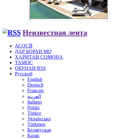
Неизвестная лента
АСОСӢ
ДАР БОРАИ МО
ХАРИТАИ СОМОНА
ТАМОС
ОБУНАИ RSS
Русский
English
Deutsch
Français
العربية
Italiano
Polski
Türkçe
Українська
Türkmen
Беларуская
Қазақ