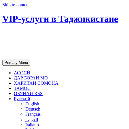
Skip to content
VIP-услуги в Таджикистане
Чартер самолетов, яхт, аренда
недвижимости и юридическое
сопровождение в Таджикистане
Primary Menu
АСОСӢ
ДАР БОРАИ МО
ХАРИТАИ СОМОНА
ТАМОС
ОБУНАИ RSS
Русский
English
Deutsch
Français
العربية
Italiano