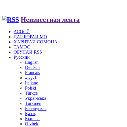
Неизвестная лента
АСОСӢ
ДАР БОРАИ МО
ХАРИТАИ СОМОНА
ТАМОС
ОБУНАИ RSS
Русский
English
Deutsch
Français
العربية
Italiano
Polski
Türkçe
Українська
Türkmen
Беларуская
Қазақ
Кыргыз
Oʻzbek