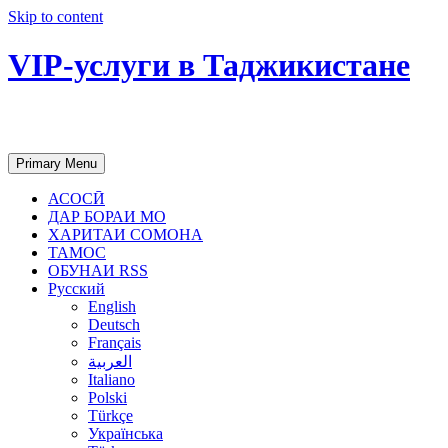
Skip to content
VIP-услуги в Таджикистане
Чартер самолетов, яхт, аренда недвиж
Primary Menu
АСОСӢ
ДАР БОРАИ МО
ХАРИТАИ СОМОНА
ТАМОС
ОБУНАИ RSS
Русский
English
Deutsch
Français
العربية
Italiano
Polski
Türkçe
Українська