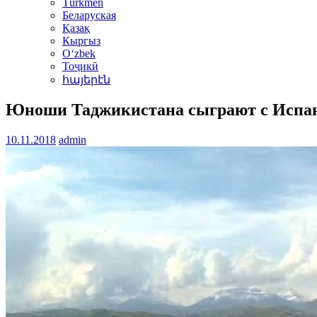
Türkmen
Беларуская
Қазақ
Кыргыз
Oʻzbek
Тоҷикӣ
հայերէն
Юноши Таджикистана сыграют с Испан
10.11.2018
admin