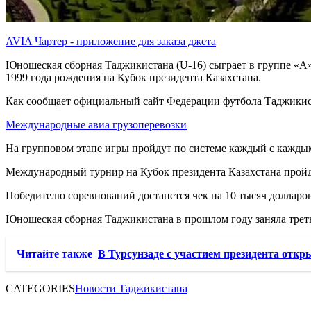
AVIA Чартер - приложение для заказа джета
Юношеская сборная Таджикистана (U-16) сыграет в группе «А»
1999 года рождения на Кубок президента Казахстана.
Как сообщает официальный сайт Федерации футбола Таджикист
Международные авиа грузоперевозки
На групповом этапе игры пройдут по системе каждый с кажды
Международный турнир на Кубок президента Казахстана пройде
Победителю соревнований достанется чек на 10 тысяч долларов
Юношеская сборная Таджикистана в прошлом году заняла треть
Читайте также
В Турсунзаде с участием президента откр
CATEGORIES
Новости Таджикистана