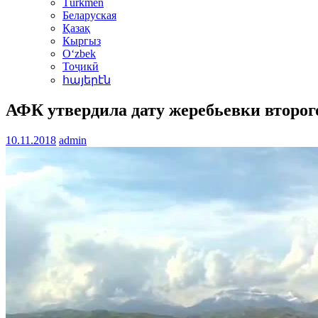
Türkmen
Беларуская
Қазақ
Кыргыз
Oʻzbek
Тоҷикӣ
հայերէն
АФК утвердила дату жеребьевки второг
10.11.2018
admin