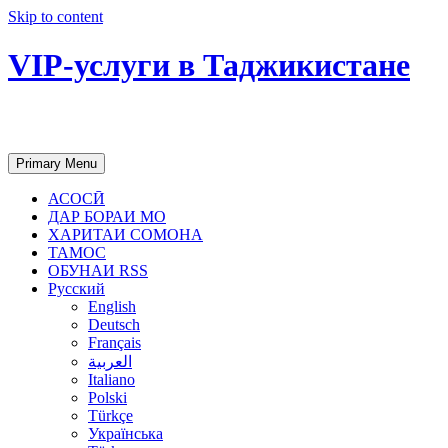
Skip to content
VIP-услуги в Таджикистане
Чартер самолетов, яхт, аренда недвиж
Primary Menu
АСОСӢ
ДАР БОРАИ МО
ХАРИТАИ СОМОНА
ТАМОС
ОБУНАИ RSS
Русский
English
Deutsch
Français
العربية
Italiano
Polski
Türkçe
Українська