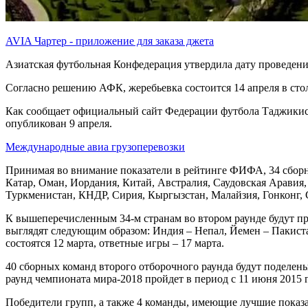
AVIA Чартер - приложение для заказа джета
Азиатская футбольная Конфедерация утвердила дату проведен
Согласно решению АФК, жеребьевка состоится 14 апреля в стол
Как сообщает официальный сайт Федерации футбола Таджикист
опубликован 9 апреля.
Международные авиа грузоперевозки
Принимая во внимание показатели в рейтинге ФИФА, 34 сбор
Катар, Оман, Иордания, Китай, Австралия, Саудовская Аравия
Туркменистан, КНДР, Сирия, Кыргызстан, Малайзия, Гонконг, 
К вышеперечисленным 34-м странам во втором раунде будут п
выглядят следующим образом: Индия – Непал, Йемен – Пакист
состоятся 12 марта, ответные игры – 17 марта.
40 сборных команд второго отборочного раунда будут поделен
раунд чемпионата мира-2018 пройдет в период с 11 июня 2015 г
Победители групп, а также 4 команды, имеющие лучшие показат