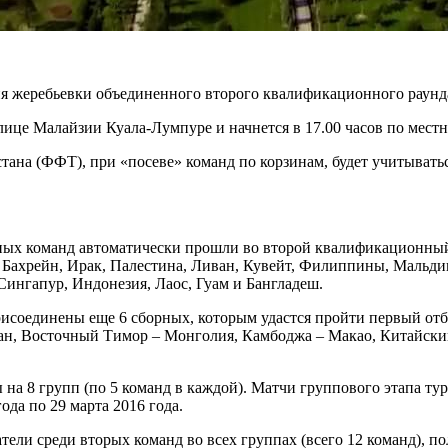
ия жеребьевки объединенного второго квалификационного раунд
ице Малайзии Куала-Лумпуре и начнется в 17.00 часов по местн
ана (ФФТ), при «посеве» команд по корзинам, будет учитывать
ных команд автоматически прошли во второй квалификационный
, Бахрейн, Ирак, Палестина, Ливан, Кувейт, Филиппины, Мальди
Сингапур, Индонезия, Лаос, Гуам и Бангладеш.
рисоединены еще 6 сборных, которым удастся пройти первый от
ан, Восточный Тимор – Монголия, Камбоджа – Макао, Китайски
ы на 8 групп (по 5 команд в каждой). Матчи группового этапа 
ода по 29 марта 2016 года.
ели среди вторых команд во всех группах (всего 12 команд), по