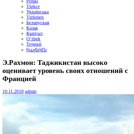
Polski
Türkçe
Українська
Türkmen
Беларуская
Қазақ
Кыргыз
Oʻzbek
Тоҷикӣ
հայերէն
Э.Рахмон: Таджикистан высоко
оценивает уровень своих отношений с
Францией
10.11.2018
admin