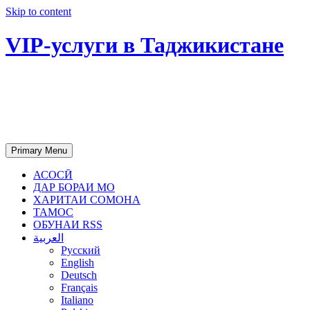
Skip to content
VIP-услуги в Таджикистане
Чартер самолетов, яхт, аренда
недвижимости и юридическое
сопровождение в Таджикистане
Primary Menu
АСОСӢ
ДАР БОРАИ МО
ХАРИТАИ СОМОНА
ТАМОС
ОБУНАИ RSS
العربية
Русский
English
Deutsch
Français
Italiano