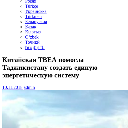
Polski
Türkçe
Українська
Türkmen
Беларуская
Қазақ
Кыргыз
Oʻzbek
Тоҷикӣ
հայերէն
Китайская ТВЕА помогла
Таджикистану создать единую
энергетическую систему
10.11.2018
admin