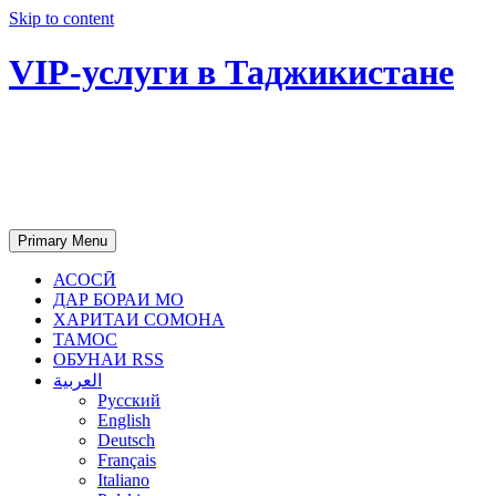
Skip to content
VIP-услуги в Таджикистане
Чартер самолетов, яхт, аренда
недвижимости и юридическое
сопровождение в Таджикистане
Primary Menu
АСОСӢ
ДАР БОРАИ МО
ХАРИТАИ СОМОНА
ТАМОС
ОБУНАИ RSS
العربية
Русский
English
Deutsch
Français
Italiano