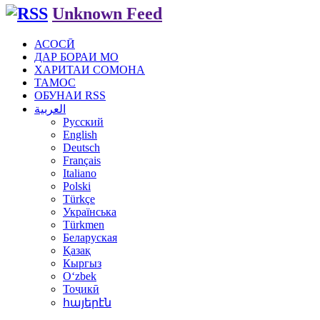
Unknown Feed
АСОСӢ
ДАР БОРАИ МО
ХАРИТАИ СОМОНА
ТАМОС
ОБУНАИ RSS
العربية
Русский
English
Deutsch
Français
Italiano
Polski
Türkçe
Українська
Türkmen
Беларуская
Қазақ
Кыргыз
Oʻzbek
Тоҷикӣ
հայերէն