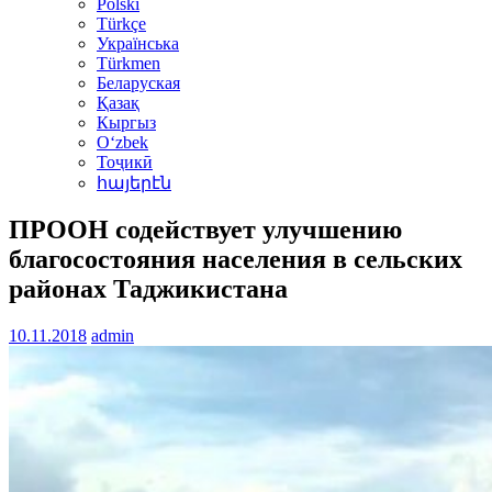
Polski
Türkçe
Українська
Türkmen
Беларуская
Қазақ
Кыргыз
Oʻzbek
Тоҷикӣ
հայերէն
ПРООН содействует улучшению
благосостояния населения в сельских
районах Таджикистана
10.11.2018
admin