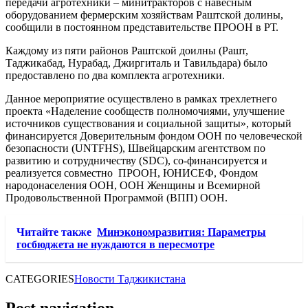
передачи агротехники – минитракторов с навесным
оборудованием фермерским хозяйствам Раштской долины,
сообщили в постоянном представительстве ПРООН в РТ.
Каждому из пяти районов Раштской доилны (Рашт,
Таджикабад, Нурабад, Джиргиталь и Тавильдара) было
предоставлено по два комплекта агротехники.
Данное мероприятие осуществлено в рамках трехлетнего
проекта «Наделение сообществ полномочиями, улучшение
источников существования и социальной защиты», который
финансируется Доверительным фондом ООН по человеческой
безопасности (UNTFHS), Швейцарским агентством по
развитию и сотрудничеству (SDC), со-финансируется и
реализуется совместно ПРООН, ЮНИСЕФ, Фондом
народонаселения ООН, ООН Женщины и Всемирной
Продовольственной Программой (ВПП) ООН.
Читайте также
Минэкономразвития: Параметры
госбюджета не нуждаются в пересмотре
CATEGORIES
Новости Таджикистана
Post navigation