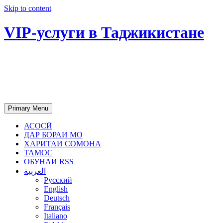
Skip to content
VIP-услуги в Таджикистане
Чартер самолетов, яхт, аренда
недвижимости и юридическое
сопровождение в Таджикистане
Primary Menu
АСОСӢ
ДАР БОРАИ МО
ХАРИТАИ СОМОНА
ТАМОС
ОБУНАИ RSS
العربية
Русский
English
Deutsch
Français
Italiano