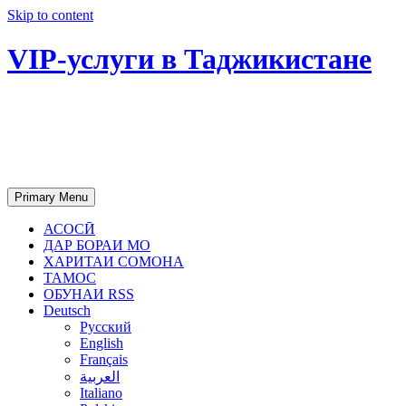
Skip to content
VIP-услуги в Таджикистане
Чартер самолетов, яхт, аренда
недвижимости и юридическое
сопровождение в Таджикистане
Primary Menu
АСОСӢ
ДАР БОРАИ МО
ХАРИТАИ СОМОНА
ТАМОС
ОБУНАИ RSS
Deutsch
Русский
English
Français
العربية
Italiano