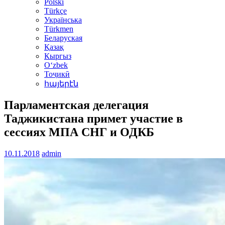
Polski
Türkçe
Українська
Türkmen
Беларуская
Қазақ
Кыргыз
Oʻzbek
Тоҷикӣ
հայերէն
Парламентская делегация
Таджикистана примет участие в
сессиях МПА СНГ и ОДКБ
10.11.2018
admin