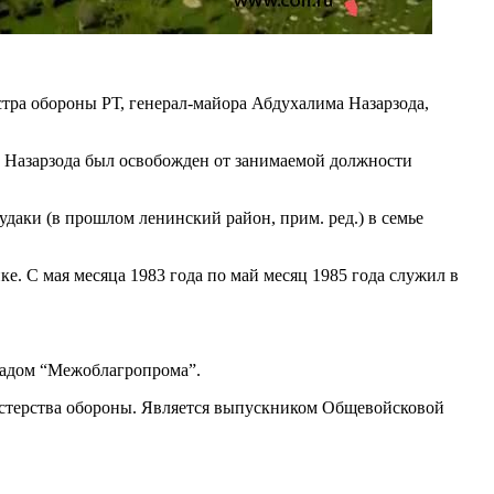
тра обороны РТ, генерал-майора Абдухалима Назарзода,
 Назарзода был освобожден от занимаемой должности
удаки (в прошлом ленинский район, прим. ред.) в семье
е. С мая месяца 1983 года по май месяц 1985 года служил в
кладом “Межоблагропрома”.
нистерства обороны. Является выпускником Общевойсковой