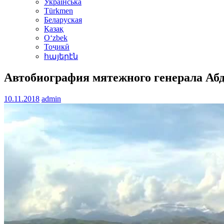
Українська
Türkmen
Беларуская
Қазақ
Oʻzbek
Тоҷикӣ
հայերէն
Автобиография мятежного генерала Аб
10.11.2018
admin