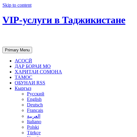
Skip to content
VIP-услуги в Таджикистане
Чартер самолетов, яхт, аренда недвиж
Primary Menu
АСОСӢ
ДАР БОРАИ МО
ХАРИТАИ СОМОНА
ТАМОС
ОБУНАИ RSS
Кыргыз
Русский
English
Deutsch
Français
العربية
Italiano
Polski
Türkçe