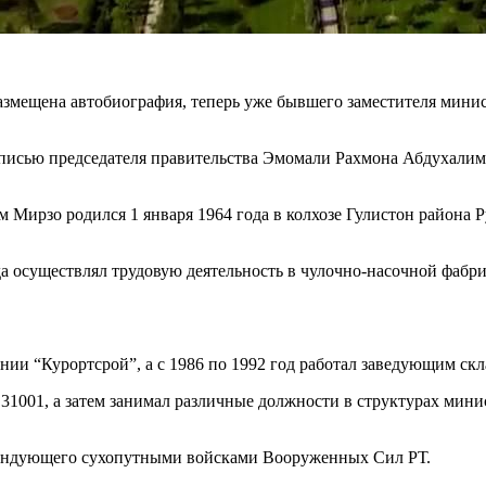
змещена автобиография, теперь уже бывшего заместителя минис
дписью председателя правительства Эмомали Рахмона Абдухалим
 Мирзо родился 1 января 1964 года в колхозе Гулистон района Р
а осуществлял трудовую деятельность в чулочно-насочной фабрик
ении “Курортсрой”, а с 1986 по 1992 год работал заведующим с
и 31001, а затем занимал различные должности в структурах ми
омандующего сухопутными войсками Вооруженных Сил РТ.