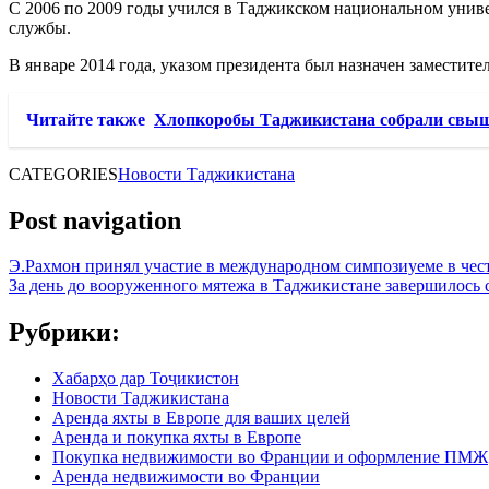
С 2006 по 2009 годы учился в Таджикском национальном униве
службы.
В январе 2014 года, указом президента был назначен замести
Читайте также
Хлопкоробы Таджикистана собрали свыше
CATEGORIES
Новости Таджикистана
Post navigation
Э.Рахмон принял участие в международном симпозиуеме в че
За день до вооруженного мятежа в Таджикистане завершилос
Рубрики:
Хабарҳо дар Тоҷикистон
Новости Таджикистана
Аренда яхты в Европе для ваших целей
Аренда и покупка яхты в Европе
Покупка недвижимости во Франции и оформление ПМЖ
Аренда недвижимости во Франции