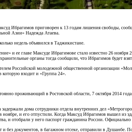
уд Ибрагимов приговорен к 13 годам лишения свободы, сообщае
льной Азии» Надежда Атаева.
колько недель объявился в Таджикистане.
ие» и ее главе Максуде Ибрагимове стало известно 26 ноября 2
анительные органы тогда сообщили, что Ибрагимов будет взят п
дателем Российской молодежной общественной организации «Мо
 которую входит и «Группа 24».
стоянно проживающий в Ростовской области, 7 октября 2014 го
 задержали дома сотрудники отдела внутренних дел «Метрогоро
 ноябре, и его отпустили. Когда Максуд Ибрагимов вышел из зд
тва, и отобрали у него паспорт гражданина России. Официально
т и без документов, в багажном отсеке, отправили в Душанбе. 