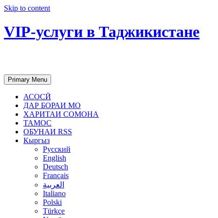
Skip to content
VIP-услуги в Таджикистане
Чартер самолетов, яхт, аренда недвиж
Primary Menu
АСОСӢ
ДАР БОРАИ МО
ХАРИТАИ СОМОНА
ТАМОС
ОБУНАИ RSS
Кыргыз
Русский
English
Deutsch
Français
العربية
Italiano
Polski
Türkçe