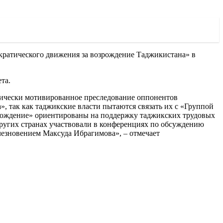
ократического движения за возрождение Таджикистана» в
та.
итически мотивированное преследование оппонентов
, так как таджикские власти пытаются связать их с «Группой
зрождение» ориентированы на поддержку таджикских трудовых
других странах участвовали в конференциях по обсуждению
счезновением Максуда Ибрагимова», – отмечает