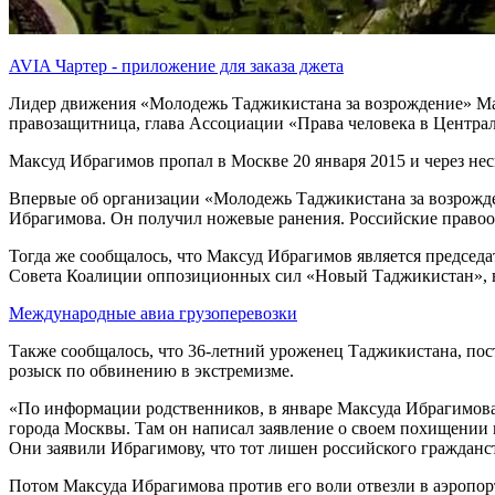
AVIA Чартер - приложение для заказа джета
Лидер движения «Молодежь Таджикистана за возрождение» Макс
правозащитница, глава Ассоциации «Права человека в Центра
Максуд Ибрагимов пропал в Москве 20 января 2015 и через нес
Впервые об организации «Молодежь Таджикистана за возрожден
Ибрагимова. Он получил ножевые ранения. Российские правоохр
Тогда же сообщалось, что Максуд Ибрагимов является предсе
Совета Коалиции оппозиционных сил «Новый Таджикистан», в
Международные авиа грузоперевозки
Также сообщалось, что 36-летний уроженец Таджикистана, по
розыск по обвинению в экстремизме.
«По информации родственников, в январе Максуда Ибрагимова
города Москвы. Там он написал заявление о своем похищении в
Они заявили Ибрагимову, что тот лишен российского гражданс
Потом Максуда Ибрагимова против его воли отвезли в аэропор