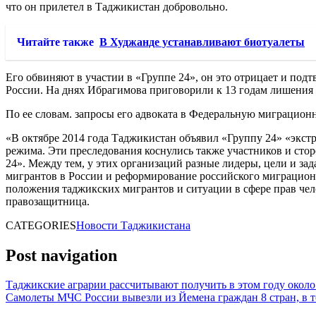
что он прилетел в Таджикистан добровольно.
Читайте также
В Худжанде устанавливают биотуалеты
Его обвиняют в участии в «Группе 24», он это отрицает и под
России. На днях Ибрагимова приговорили к 13 годам лишения с
По ее словам. запросы его адвоката в Федеральную миграционн
«В октябре 2014 года Таджикистан объявил «Группу 24» «экст
режима. Эти преследования коснулись также участников и сто
24». Между тем, у этих организаций разные лидеры, цели и 
мигрантов в России и реформирование российского миграцион
положения таджикских мигрантов и ситуации в сфере прав чел
правозащитница.
CATEGORIES
Новости Таджикистана
Post navigation
Таджикские аграрии рассчитывают получить в этом году около 
Самолеты МЧС России вывезли из Йемена граждан 8 стран, в 