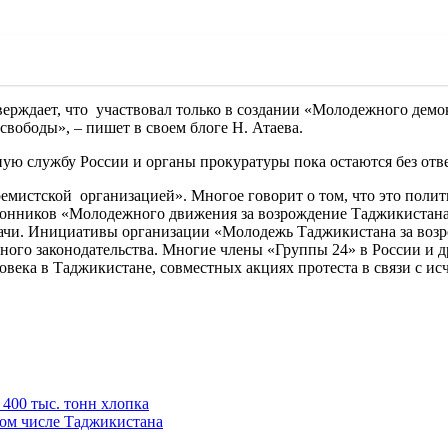
тверждает, что участвовал только в создании «Молодежного дем
вободы», – пишет в своем блоге Н. Атаева.
ую службу России и органы прокуратуры пока остаются без отве
ремистской организацией». Многое говорит о том, что это пол
ронников «Молодежного движения за возрождение Таджикистана»
задачи. Инициативы организации «Молодежь Таджикистана за во
ного законодательства. Многие члены «Группы 24» в России и 
овека в Таджикистане, совместных акциях протеста в связи с и
400 тыс. тонн хлопка
том числе Таджикистана