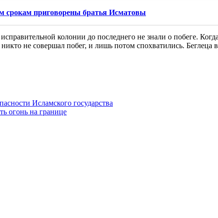
ым срокам приговорены братья Исматовы
ой исправительной колонии до последнего не знали о побеге. К
но, никто не совершал побег, и лишь потом спохватились. Бегле
пасности Исламского государства
ь огонь на границе