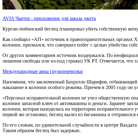
AVIA Чартер - приложение для заказа джета
Курган-тюбинский беглец планировал убить собственную жену 
Как сообщил «АП» источник в правоохранительных органах Ха
колонии, признался, что совершил побег с целью убийства со
От других комментариев источник воздержался. По неофициальн
лишения свободы или из-под стражи) УК РТ. Отмечается, что т
Международные авиа грузоперевозки
Напомним, что заключенный Бахрулло Шарифов, отбывающий 23-
наказание в колонии особого режима. Причем в 2005 году он у
«Персонал исправительной колонии не учел общественную опас
колонии запасной ключ от автомашины и деньги. Заранее запл
колонии, которая находилась на территории исправительного у
первой же остановке, беглец вылез из багажника и отправился
По его словам, по удивительной случайности в центре Вахдата
Таким образом беглец был задержан.