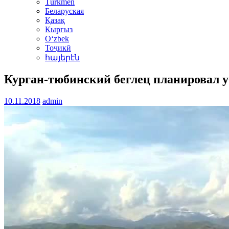
Türkmen
Беларуская
Қазақ
Кыргыз
Oʻzbek
Тоҷикӣ
հայերէն
Курган-тюбинский беглец планировал уб
10.11.2018
admin