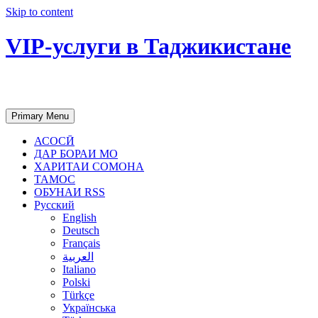
Skip to content
VIP-услуги в Таджикистане
Чартер самолетов, яхт, аренда недвиж
Primary Menu
АСОСӢ
ДАР БОРАИ МО
ХАРИТАИ СОМОНА
ТАМОС
ОБУНАИ RSS
Русский
English
Deutsch
Français
العربية
Italiano
Polski
Türkçe
Українська