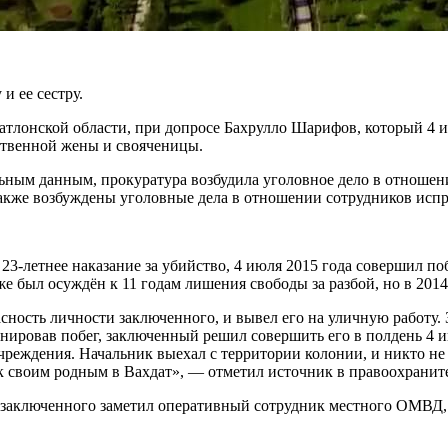
и ее сестру.
тлонской области, при допросе Бахрулло Шарифов, который 4 
бственной жены и свояченицы.
ым данным, прокуратура возбудила уголовное дело в отношении 
акже возбуждены уголовные дела в отношении сотрудников испра
летнее наказание за убийство, 4 июля 2015 года совершил поб
же был осуждён к 11 годам лишения свободы за разбой, но в 201
ность личности заключенного, и вывел его на уличную работу. 
анировав побег, заключенный решил совершить его в полдень 4 
чреждения. Начальник выехал с территории колонии, и никто не
 к своим родным в Вахдат», — отметил источник в правоохранит
 заключенного заметил оперативный сотрудник местного ОМВД, к