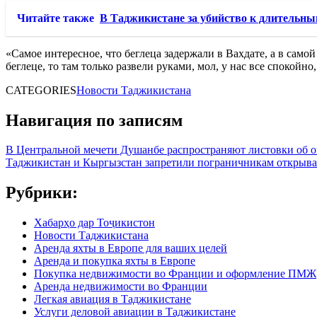
Читайте также
В Таджикистане за убийство к длительн
«Самое интересное, что беглеца задержали в Вахдате, а в сам
беглеце, то там только развели руками, мол, у нас все спокой
CATEGORIES
Новости Таджикистана
Навигация по записям
В Центральной мечети Душанбе распространяют листовки об о
Таджикистан и Кыргызстан запретили пограничникам открыват
Рубрики:
Хабарҳо дар Тоҷикистон
Новости Таджикистана
Аренда яхты в Европе для ваших целей
Аренда и покупка яхты в Европе
Покупка недвижимости во Франции и оформление ПМЖ
Аренда недвижимости во Франции
Легкая авиация в Таджикистане
Услуги деловой авиации в Таджикистане