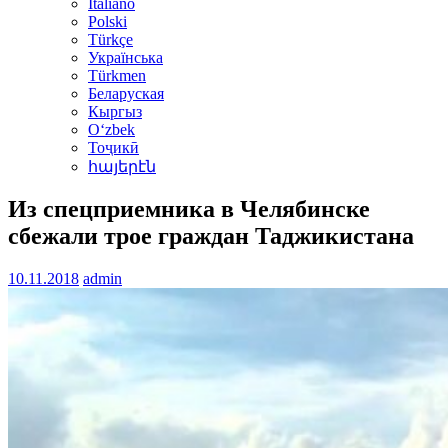
Italiano
Polski
Türkçe
Українська
Türkmen
Беларуская
Кыргыз
Oʻzbek
Тоҷикӣ
հայերէն
Из спецприемника в Челябинске
сбежали трое граждан Таджикистана
10.11.2018
admin