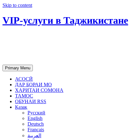
Skip to content
VIP-услуги в Таджикистане
Чартер самолетов, яхт, аренда
недвижимости и юридическое
сопровождение в Таджикистане
Primary Menu
АСОСӢ
ДАР БОРАИ МО
ХАРИТАИ СОМОНА
ТАМОС
ОБУНАИ RSS
Қазақ
Русский
English
Deutsch
Français
العربية