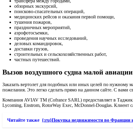
трансфера между городами,
обзорных экскурсий,
поисково-спасательных операций,
медицинских рейсов и оказания первой помощи,
тушения пожаров,
праздничных мероприятий,
аэрофотосъемки,
проведения научных исследований,
деловых командировок,
доставки грузов,
строительных и сельскохозяйственных работ,
частных путешествий.
Вызов воздушного судна малой авиации
Заказать вертолет для подобных или иных целей по нужному м
пожелания. Это легко сделать прямо на данном сайте. С вами с
Компания AVIAV TM (Cofrance SARL) предоставляет в Таджики
Lycoming, Enstrom, RotorWay Exec, McDonnel-Douglas. Клиент 
Читайте также
{:ru}Покупка недвижимости во Франции 