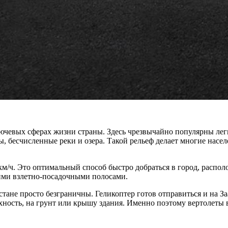
чевых сферах жизни страны. Здесь чрезвычайно популярны легк
, бесчисленные реки и озера. Такой рельеф делает многие насе
км/ч. Это оптимальный способ быстро добраться в город, распо
ими взлетно-посадочными полосами.
ане просто безграничны. Геликоптер готов отправиться и на Заа
хность, на грунт или крышу здания. Именно поэтому вертолеты