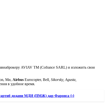
к авиаброкеру AVIAV TM (Cofrance SARL) и изложить свои
on, Ми,
Airbus
Eurocopter, Вell
,
Sikorsky
,
Agusta
,
ения в удобное время.
тартиб додани МДИ (ПМЖ) дар Фаронса {:}