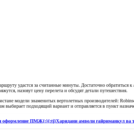
аршруту удастся за считанные минуты. Достаточно обратиться 
вяжутся, назовут цену перелета и обсудят детали путешествия.
стане модели знаменитых вертолетных производителей: Robins
сам выбирает подходящий вариант и отправляется в пункт назнач
и оформление ПМЖ{:}{:tj}Харидани амволи ғайриманқул ва 