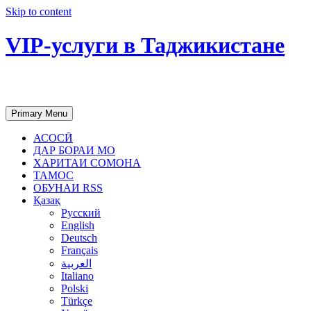
Skip to content
VIP-услуги в Таджикистане
Чартер самолетов, яхт, аренда недвиж
Primary Menu
АСОСӢ
ДАР БОРАИ МО
ХАРИТАИ СОМОНА
ТАМОС
ОБУНАИ RSS
Қазақ
Русский
English
Deutsch
Français
العربية
Italiano
Polski
Türkçe