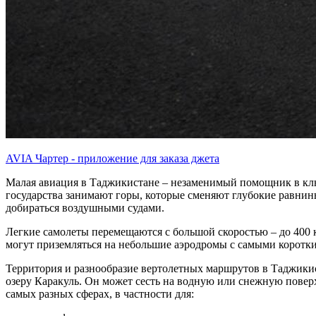
AVIA Чартер - приложение для заказа джета
Малая авиация в Таджикистане – незаменимый помощник в клю
государства занимают горы, которые сменяют глубокие равнины
добираться воздушными судами.
Легкие самолеты перемещаются с большой скоростью – до 400 
могут приземляться на небольшие аэродромы с самыми коротк
Территория и разнообразие вертолетных маршрутов в Таджикист
озеру Каракуль. Он может сесть на водную или снежную повер
самых разных сферах, в частности для: