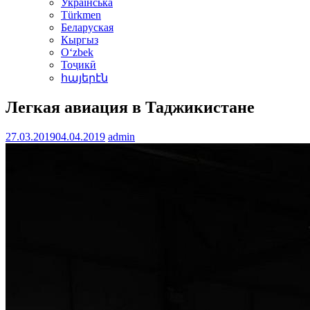
Українська
Türkmen
Беларуская
Кыргыз
Oʻzbek
Тоҷикӣ
հայերէն
Легкая авиация в Таджикистане
27.03.2019
04.04.2019
admin