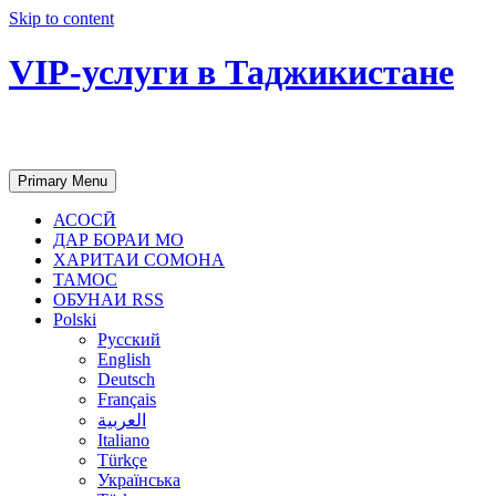
Skip to content
VIP-услуги в Таджикистане
Чартер самолетов, яхт, аренда недвиж
Primary Menu
АСОСӢ
ДАР БОРАИ МО
ХАРИТАИ СОМОНА
ТАМОС
ОБУНАИ RSS
Polski
Русский
English
Deutsch
Français
العربية
Italiano
Türkçe
Українська