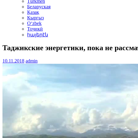
Türkmen
Беларуская
Қазақ
Кыргыз
Oʻzbek
Тоҷикӣ
հայերէն
Таджикские энергетики, пока не рассм
10.11.2018
admin