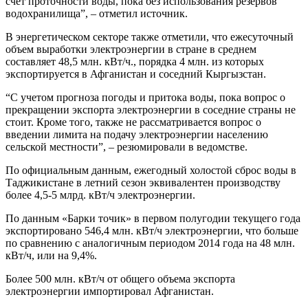
счет проточности воды, пока без использования резервов
водохранилища”, – отметил источник.
В энергетическом секторе также отметили, что ежесуточный
объем выработки электроэнергии в стране в среднем
составляет 48,5 млн. кВт/ч., порядка 4 млн. из которых
экспортируется в Афганистан и соседний Кыргызстан.
“С учетом прогноза погоды и притока воды, пока вопрос о
прекращении экспорта электроэнергии в соседние страны не
стоит. Кроме того, также не рассматривается вопрос о
введении лимита на подачу электроэнергии населению
сельской местности”, – резюмировали в ведомстве.
По официальным данным, ежегодный холостой сброс воды в
Таджикистане в летний сезон эквивалентен производству
более 4,5-5 млрд. кВт/ч электроэнергии.
По данным «Барки точик» в первом полугодии текущего года
экспортировано 546,4 млн. кВт/ч электроэнергии, что больше
по сравнению с аналогичным периодом 2014 года на 48 млн.
кВт/ч, или на 9,4%.
Более 500 млн. кВт/ч от общего объема экспорта
электроэнергии импортировал Афганистан.