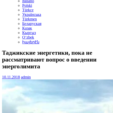
Italiano
Polski
Türkçe
Українська
Türkmen
Беларуская
Қазақ
Кыргыз
Oʻzbek
հայերէն
Таджикские энергетики, пока не
рассматривают вопрос о введении
энерголимита
10.11.2018
admin