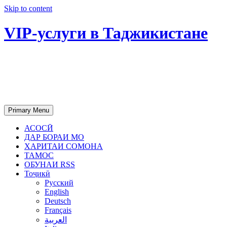
Skip to content
VIP-услуги в Таджикистане
Чартер самолетов, яхт, аренда
недвижимости и юридическое
сопровождение в Таджикистане
Primary Menu
АСОСӢ
ДАР БОРАИ МО
ХАРИТАИ СОМОНА
ТАМОС
ОБУНАИ RSS
Тоҷикӣ
Русский
English
Deutsch
Français
العربية