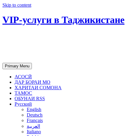
Skip to content
VIP-услуги в Таджикистане
Чартер самолетов, яхт, аренда
недвижимости и юридическое
сопровождение в Таджикистане
Primary Menu
АСОСӢ
ДАР БОРАИ МО
ХАРИТАИ СОМОНА
ТАМОС
ОБУНАИ RSS
Русский
English
Deutsch
Français
العربية
Italiano