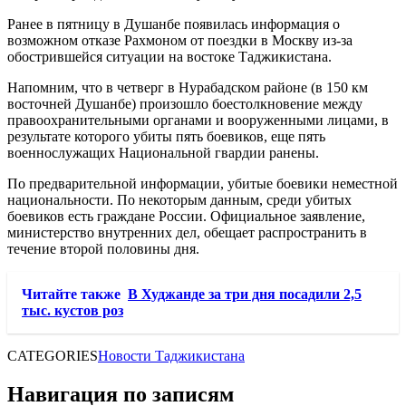
Ранее в пятницу в Душанбе появилась информация о
возможном отказе Рахмоном от поездки в Москву из-за
обострившейся ситуации на востоке Таджикистана.
Напомним, что в четверг в Нурабадском районе (в 150 км
восточней Душанбе) произошло боестолкновение между
правоохранительными органами и вооруженными лицами, в
результате которого убиты пять боевиков, еще пять
военнослужащих Национальной гвардии ранены.
По предварительной информации, убитые боевики неместной
национальности. По некоторым данным, среди убитых
боевиков есть граждане России. Официальное заявление,
министерство внутренних дел, обещает распространить в
течение второй половины дня.
Читайте также
В Худжанде за три дня посадили 2,5
тыс. кустов роз
CATEGORIES
Новости Таджикистана
Навигация по записям