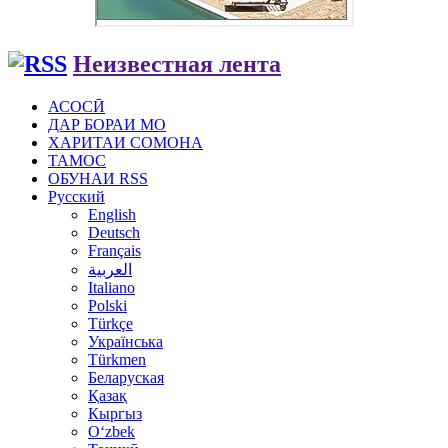
Неизвестная лента
АСОСӢ
ДАР БОРАИ МО
ХАРИТАИ СОМОНА
ТАМОС
ОБУНАИ RSS
Русский
English
Deutsch
Français
العربية
Italiano
Polski
Türkçe
Українська
Türkmen
Беларуская
Қазақ
Кыргыз
Oʻzbek