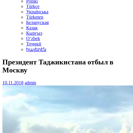
Polski
Türkçe
Українська
Türkmen
Беларуская
Қазақ
Кыргыз
Oʻzbek
Тоҷикӣ
հայերէն
Президент Таджикистана отбыл в
Москву
10.11.2018
admin