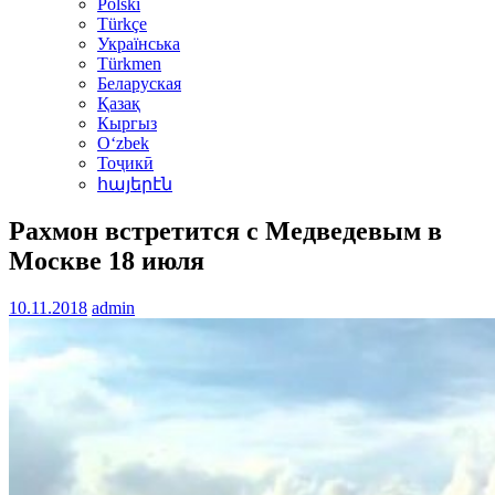
Polski
Türkçe
Українська
Türkmen
Беларуская
Қазақ
Кыргыз
Oʻzbek
Тоҷикӣ
հայերէն
Рахмон встретится с Медведевым в
Москве 18 июля
10.11.2018
admin