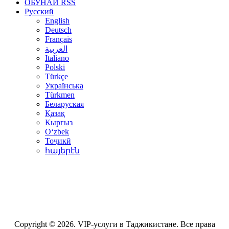
ОБУНАИ RSS
Русский
English
Deutsch
Français
العربية
Italiano
Polski
Türkçe
Українська
Türkmen
Беларуская
Қазақ
Кыргыз
Oʻzbek
Тоҷикӣ
հայերէն
Copyright © 2026. VIP-услуги в Таджикистане. Все права