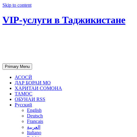
Skip to content
VIP-услуги в Таджикистане
Чартер самолетов, яхт, аренда
недвижимости и юридическое
сопровождение в Таджикистане
Primary Menu
АСОСӢ
ДАР БОРАИ МО
ХАРИТАИ СОМОНА
ТАМОС
ОБУНАИ RSS
Русский
English
Deutsch
Français
العربية
Italiano