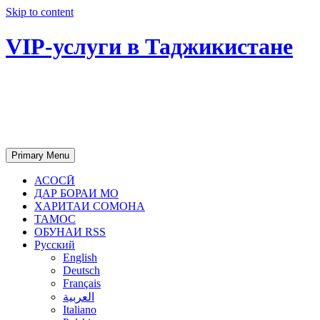
Skip to content
VIP-услуги в Таджикистане
Чартер самолетов, яхт, аренда
недвижимости и юридическое
сопровождение в Таджикистане
Primary Menu
АСОСӢ
ДАР БОРАИ МО
ХАРИТАИ СОМОНА
ТАМОС
ОБУНАИ RSS
Русский
English
Deutsch
Français
العربية
Italiano