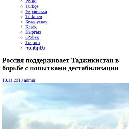
Polski
Türkçe
Українська
Türkmen
Беларуская
Қазақ
Кыргыз
Oʻzbek
Тоҷикӣ
հայերէն
Россия поддерживает Таджикистан в
борьбе с попытками дестабилизации
10.11.2018
admin