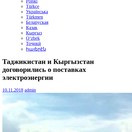
Polski
Türkçe
Українська
Türkmen
Беларуская
Қазақ
Кыргыз
Oʻzbek
Тоҷикӣ
հայերէն
Таджикистан и Кыргызстан
договорились о поставках
электроэнергии
10.11.2018
admin