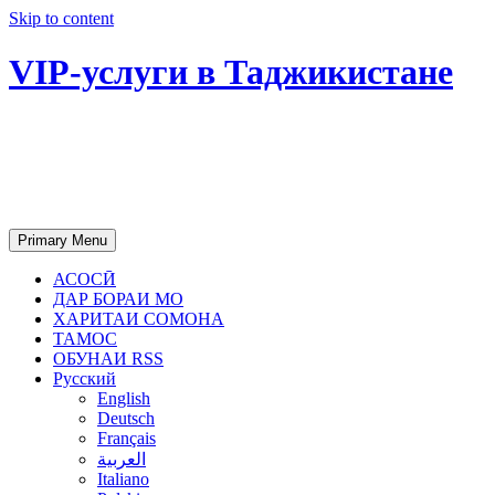
Skip to content
VIP-услуги в Таджикистане
Чартер самолетов, яхт, аренда
недвижимости и юридическое
сопровождение в Таджикистане
Primary Menu
АСОСӢ
ДАР БОРАИ МО
ХАРИТАИ СОМОНА
ТАМОС
ОБУНАИ RSS
Русский
English
Deutsch
Français
العربية
Italiano