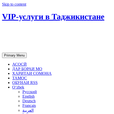
Skip to content
VIP-услуги в Таджикистане
Чартер самолетов, яхт, аренда
недвижимости и юридическое
сопровождение в Таджикистане
Primary Menu
АСОСӢ
ДАР БОРАИ МО
ХАРИТАИ СОМОНА
ТАМОС
ОБУНАИ RSS
Oʻzbek
Русский
English
Deutsch
Français
العربية