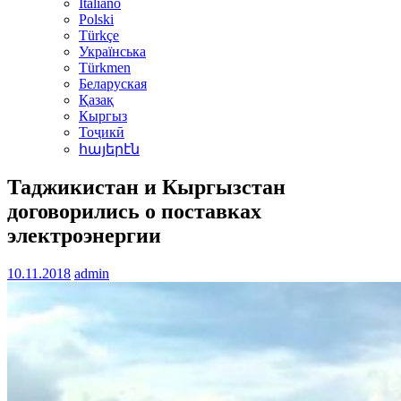
Italiano
Polski
Türkçe
Українська
Türkmen
Беларуская
Қазақ
Кыргыз
Тоҷикӣ
հայերէն
Таджикистан и Кыргызстан
договорились о поставках
электроэнергии
10.11.2018
admin