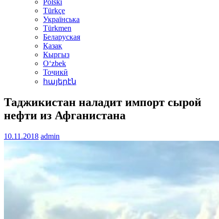
Polski
Türkçe
Українська
Türkmen
Беларуская
Қазақ
Кыргыз
Oʻzbek
Тоҷикӣ
հայերէն
Таджикистан наладит импорт сырой
нефти из Афганистана
10.11.2018
admin