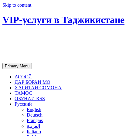
Skip to content
VIP-услуги в Таджикистане
Чартер самолетов, яхт, аренда
недвижимости и юридическое
сопровождение в Таджикистане
Primary Menu
АСОСӢ
ДАР БОРАИ МО
ХАРИТАИ СОМОНА
ТАМОС
ОБУНАИ RSS
Русский
English
Deutsch
Français
العربية
Italiano