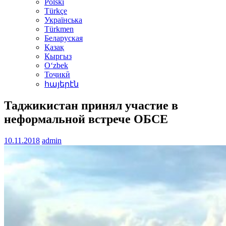
Polski
Türkçe
Українська
Türkmen
Беларуская
Қазақ
Кыргыз
Oʻzbek
Тоҷикӣ
հայերէն
Таджикистан принял участие в
неформальной встрече ОБСЕ
10.11.2018
admin