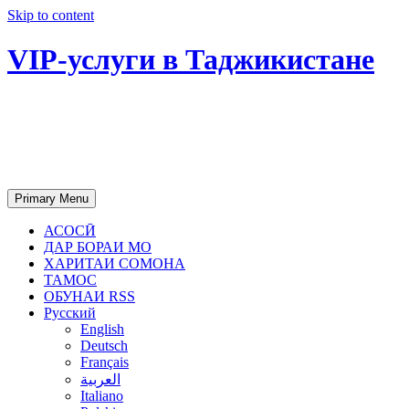
Skip to content
VIP-услуги в Таджикистане
Чартер самолетов, яхт, аренда
недвижимости и юридическое
сопровождение в Таджикистане
Primary Menu
АСОСӢ
ДАР БОРАИ МО
ХАРИТАИ СОМОНА
ТАМОС
ОБУНАИ RSS
Русский
English
Deutsch
Français
العربية
Italiano