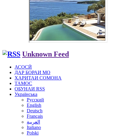
Unknown Feed
АСОСӢ
ДАР БОРАИ МО
ХАРИТАИ СОМОНА
ТАМОС
ОБУНАИ RSS
Українська
Русский
English
Deutsch
Français
العربية
Italiano
Polski