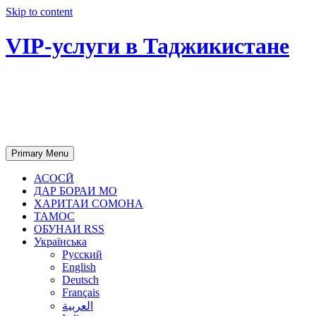
Skip to content
VIP-услуги в Таджикистане
Чартер самолетов, яхт, аренда
недвижимости и юридическое
сопровождение в Таджикистане
Primary Menu
АСОСӢ
ДАР БОРАИ МО
ХАРИТАИ СОМОНА
ТАМОС
ОБУНАИ RSS
Українська
Русский
English
Deutsch
Français
العربية