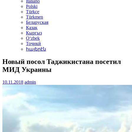
Italiano
Polski
Türkçe
Türkmen
Беларуская
Қазақ
Кыргыз
Oʻzbek
Тоҷикӣ
հայերէն
Новый посол Таджикистана посетил
МИД Украины
10.11.2018
admin