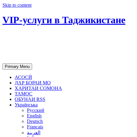
Skip to content
VIP-услуги в Таджикистане
Чартер самолетов, яхт, аренда
недвижимости и юридическое
сопровождение в Таджикистане
Primary Menu
АСОСӢ
ДАР БОРАИ МО
ХАРИТАИ СОМОНА
ТАМОС
ОБУНАИ RSS
Українська
Русский
English
Deutsch
Français
العربية