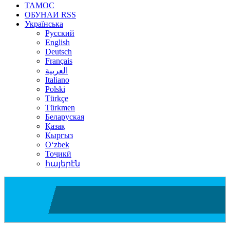
ТАМОС
ОБУНАИ RSS
Українська
Русский
English
Deutsch
Français
العربية
Italiano
Polski
Türkçe
Türkmen
Беларуская
Қазақ
Кыргыз
Oʻzbek
Тоҷикӣ
հայերէն