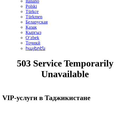
Italiano
Polski
Türkçe
Türkmen
Беларуская
Қазақ
Кыргыз
Oʻzbek
Тоҷикӣ
հայերէն
VIP-услуги в Таджикистане