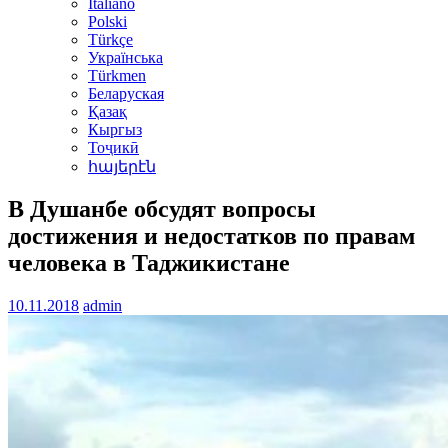
Italiano
Polski
Türkçe
Українська
Türkmen
Беларуская
Қазақ
Кыргыз
Тоҷикӣ
հայերէն
В Душанбе обсудят вопросы
достижения и недостатков по правам
человека в Таджикистане
10.11.2018
admin