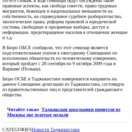
По его словам, в ходе семинара будут обсуждены такие
правовые аспекты, как свобода совести, право трудовых
мигрантов, беженцев и национальных меньшинств на
собственность, на справедливое судебное разбирательство,
экологические права, реформа правовой и юридической
системы, свободные и прозрачные выборы, доступ к
информации, предотвращение насилия в отношении женщин
и т.д.
В Бюро ОБСЕ сообщили, что этот семинар является
подготовительным этапом к ежегодному Совещанию по
исполнению обязательств по человеческому измерению,
который пройдет с 28 сентября по 9 октября 2009 года в
Варшаве (Польша).
Бюро ОСБЕ в Таджикистане намеревается направить на
данное Совещание делегацию из Таджикистана, состоящую
из правительственных лиц и представителей гражданского
общества.
Читайте также
Таджикские школьники привезли из
Москвы две золотые медали
CATEGORIES
Новости Таджикистана