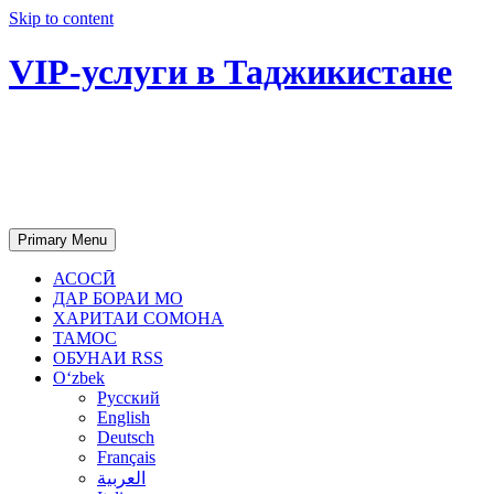
Skip to content
VIP-услуги в Таджикистане
Чартер самолетов, яхт, аренда
недвижимости и юридическое
сопровождение в Таджикистане
Primary Menu
АСОСӢ
ДАР БОРАИ МО
ХАРИТАИ СОМОНА
ТАМОС
ОБУНАИ RSS
Oʻzbek
Русский
English
Deutsch
Français
العربية