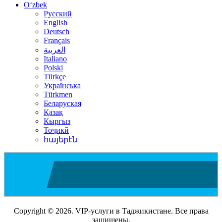
Oʻzbek
Русский
English
Deutsch
Français
العربية
Italiano
Polski
Türkçe
Українська
Türkmen
Беларуская
Қазақ
Кыргыз
Тоҷикӣ
հայերէն
Copyright © 2026. VIP-услуги в Таджикистане. Все права
защищены.