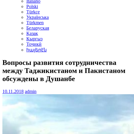
Italiano
Polski
Türkçe
Українська
Türkmen
Беларуская
Қазақ
Кыргыз
Тоҷикӣ
հայերէն
Вопросы развития сотрудничества
между Таджикистаном и Пакистаном
обсуждены в Душанбе
10.11.2018
admin