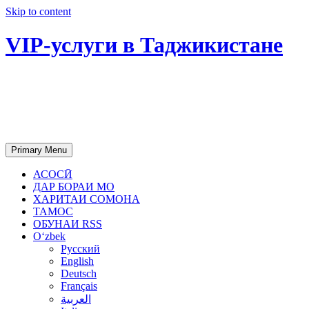
Skip to content
VIP-услуги в Таджикистане
Чартер самолетов, яхт, аренда
недвижимости и юридическое
сопровождение в Таджикистане
Primary Menu
АСОСӢ
ДАР БОРАИ МО
ХАРИТАИ СОМОНА
ТАМОС
ОБУНАИ RSS
Oʻzbek
Русский
English
Deutsch
Français
العربية