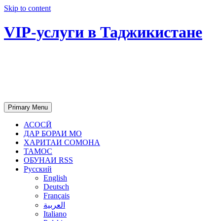
Skip to content
VIP-услуги в Таджикистане
Чартер самолетов, яхт, аренда
недвижимости и юридическое
сопровождение в Таджикистане
Primary Menu
АСОСӢ
ДАР БОРАИ МО
ХАРИТАИ СОМОНА
ТАМОС
ОБУНАИ RSS
Русский
English
Deutsch
Français
العربية
Italiano