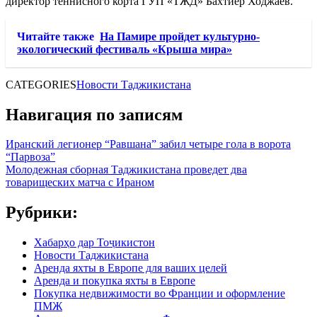
директор теннисного корта ГУП «ТЖД» Бахтиер Ходжаев.
Читайте также
На Памире пройдет культурно-
экологический фестиваль «Крыша мира»
CATEGORIES
Новости Таджикистана
Навигация по записям
Иранский легионер “Равшана” забил четыре гола в ворота
“Парвоза”
Молодежная сборная Таджикистана проведет два
товарищеских матча с Ираном
Рубрики:
Хабарҳо дар Тоҷикистон
Новости Таджикистана
Аренда яхты в Европе для ваших целей
Аренда и покупка яхты в Европе
Покупка недвижимости во Франции и оформление
ПМЖ