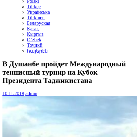
Polski
Türkçe
Українська
Türkmen
Беларуская
Қазақ
Кыргыз
Oʻzbek
Тоҷикӣ
հայերէն
В Душанбе пройдет Международный
теннисный турнир на Кубок
Президента Таджикистана
10.11.2018
admin