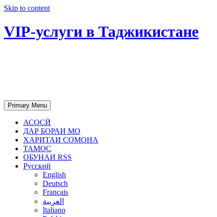
Skip to content
VIP-услуги в Таджикистане
Чартер самолетов, яхт, аренда
недвижимости и юридическое
сопровождение в Таджикистане
Primary Menu
АСОСӢ
ДАР БОРАИ МО
ХАРИТАИ СОМОНА
ТАМОС
ОБУНАИ RSS
Русский
English
Deutsch
Français
العربية
Italiano