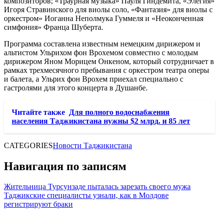
композиторов; «Траурная музыка» Пауля Гиндемита, «Элегия»
Игоря Стравинского для виолы соло, «Фантазия» для виолы с
оркестром» Иоганна Неполмука Гуммеля и «Неоконченная
симфония» Франца Шуберта.
Программа составлена известным немецким дирижером и
альтистом Ульрихом фон Врохемом совместно с молодым
дирижером Яном Морицем Онкеном, который сотрудничает в
рамках трехмесячного пребывания с оркестром театра оперы
и балета, а Ульрих фон Врохем приехал специально с
гастролями для этого концерта в Душанбе.
Читайте также
Для полного водоснабжения
населения Таджикистана нужны $2 млрд. и 85 лет
CATEGORIES
Новости Таджикистана
Навигация по записям
Жительница Турсунзаде пыталась зарезать своего мужа
Таджикские специалисты узнали, как в Молдове
регистрируют браки