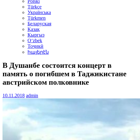
Polski
Türkçe
Українська
Türkmen
Беларуская
Қазақ
Кыргыз
Oʻzbek
Тоҷикӣ
հայերէն
В Душанбе состоится концерт в
память о погибшем в Таджикистане
австрийском полковнике
10.11.2018
admin