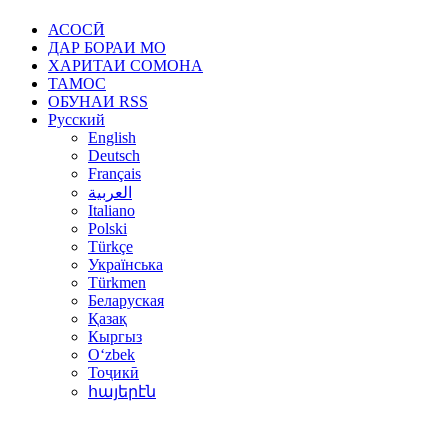
АСОСӢ
ДАР БОРАИ МО
ХАРИТАИ СОМОНА
ТАМОС
ОБУНАИ RSS
Русский
English
Deutsch
Français
العربية
Italiano
Polski
Türkçe
Українська
Türkmen
Беларуская
Қазақ
Кыргыз
Oʻzbek
Тоҷикӣ
հայերէն