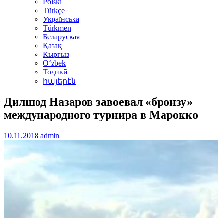
Polski
Türkçe
Українська
Türkmen
Беларуская
Қазақ
Кыргыз
Oʻzbek
Тоҷикӣ
հայերէն
Дилшод Назаров завоевал «бронзу»
международного турнира в Марокко
10.11.2018
admin