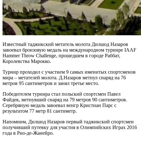
Известный таджикский метатель молота Дилшод Назаров
завоевал бронзовую медаль на международном турнире IAAF
Hammer Throw Challenge, прошедшем в городе Раббат,
Королевства Марокко.
Турнир проходил с участием 9 самых именитых спортсменов
мира – метателей молота. Д.Назаров метнул снаряд на 76
метров 95 сантиметров и занял третье место.
Победителем турнира стал польский спортсмен Павел
Файдек, метнувший снаряд на 79 метров 90 сантиметров.
Серебряную медаль завоевал венгр Кристиан Парс с
результатом 77 метр 81 сантиметр.
Напомним, Дилшод Назаров первый таджикский спортсмен
получивший путевку для участия в Олимпийских Играх 2016
года в Рио-де-Жанейро.