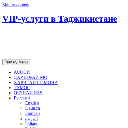
Skip to content
VIP-услуги в Таджикистане
Чартер самолетов, яхт, аренда
недвижимости и юридическое
сопровождение в Таджикистане
Primary Menu
АСОСӢ
ДАР БОРАИ МО
ХАРИТАИ СОМОНА
ТАМОС
ОБУНАИ RSS
Русский
English
Deutsch
Français
العربية
Italiano