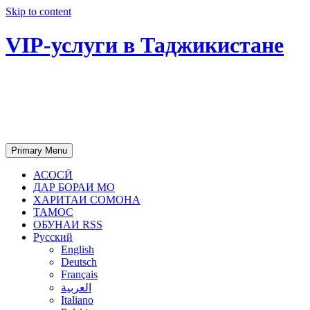
Skip to content
VIP-услуги в Таджикистане
Чартер самолетов, яхт, аренда
недвижимости и юридическое
сопровождение в Таджикистане
Primary Menu
АСОСӢ
ДАР БОРАИ МО
ХАРИТАИ СОМОНА
ТАМОС
ОБУНАИ RSS
Русский
English
Deutsch
Français
العربية
Italiano