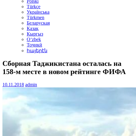
Polski
Türkçe
Українська
Türkmen
Беларуская
Қазақ
Кыргыз
Oʻzbek
Тоҷикӣ
հայերէն
Сборная Таджикистана осталась на
158-м месте в новом рейтинге ФИФА
10.11.2018
admin