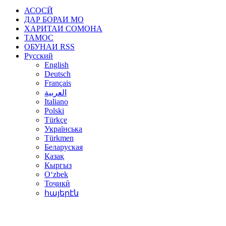
АСОСӢ
ДАР БОРАИ МО
ХАРИТАИ СОМОНА
ТАМОС
ОБУНАИ RSS
Русский
English
Deutsch
Français
العربية
Italiano
Polski
Türkçe
Українська
Türkmen
Беларуская
Қазақ
Кыргыз
Oʻzbek
Тоҷикӣ
հայերէն