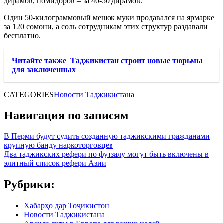
дирамов, помидоров – за 40-50 дирамов.
Один 50-килограммовый мешок муки продавался на ярмарке
за 120 сомони, а соль сотрудникам этих структур раздавали
бесплатно.
Читайте также
Таджикистан строит новые тюрьмы
для заключенных
CATEGORIES
Новости Таджикистана
Навигация по записям
В Перми будут судить созданную таджикскими гражданами
крупную банду наркоторговцев
Два таджикских рефери по футзалу могут быть включены в
элитный список рефери Азии
Рубрики:
Хабарҳо дар Тоҷикистон
Новости Таджикистана