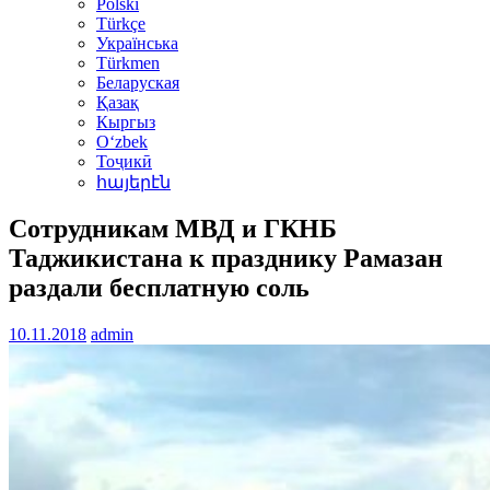
Polski
Türkçe
Українська
Türkmen
Беларуская
Қазақ
Кыргыз
Oʻzbek
Тоҷикӣ
հայերէն
Сотрудникам МВД и ГКНБ
Таджикистана к празднику Рамазан
раздали бесплатную соль
10.11.2018
admin