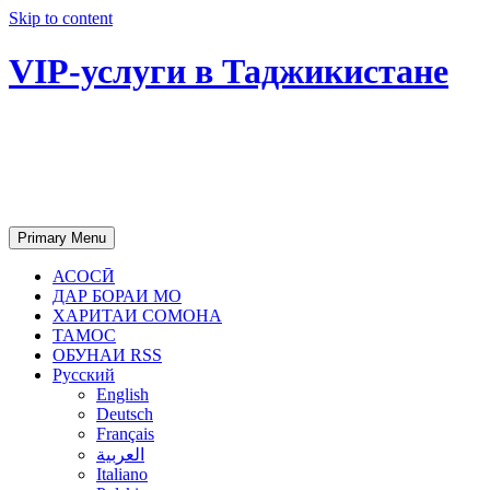
Skip to content
VIP-услуги в Таджикистане
Чартер самолетов, яхт, аренда
недвижимости и юридическое
сопровождение в Таджикистане
Primary Menu
АСОСӢ
ДАР БОРАИ МО
ХАРИТАИ СОМОНА
ТАМОС
ОБУНАИ RSS
Русский
English
Deutsch
Français
العربية
Italiano