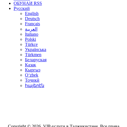
ОБУНАИ RSS
Русский
English
Deutsch
Français
العربية
Italiano
Polski
Türkçe
Українська
Türkmen
Беларуская
Қазақ
Кыргыз
Oʻzbek
Тоҷикӣ
հայերէն
Copyright © 2026. VIP-услуги в Таджикистане. Все права