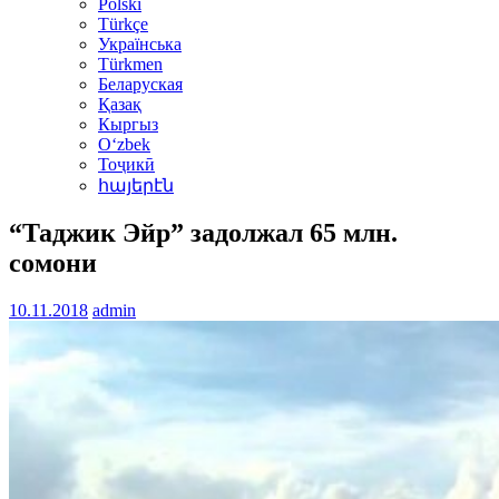
Polski
Türkçe
Українська
Türkmen
Беларуская
Қазақ
Кыргыз
Oʻzbek
Тоҷикӣ
հայերէն
“Таджик Эйр” задолжал 65 млн.
сомони
10.11.2018
admin