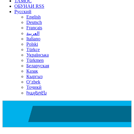
ТАМОС
ОБУНАИ RSS
Русский
English
Deutsch
Français
العربية
Italiano
Polski
Türkçe
Українська
Türkmen
Беларуская
Қазақ
Кыргыз
Oʻzbek
Тоҷикӣ
հայերէն