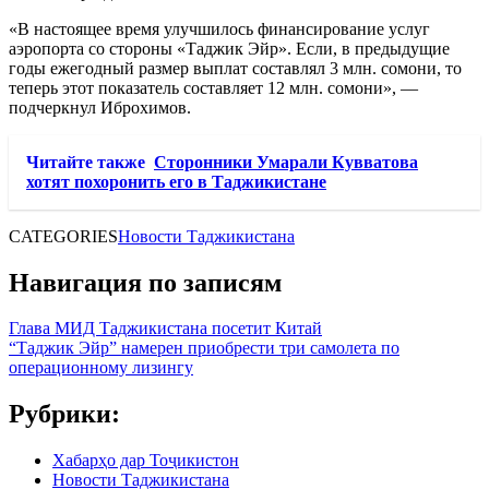
«В настоящее время улучшилось финансирование услуг
аэропорта со стороны «Таджик Эйр». Если, в предыдущие
годы ежегодный размер выплат составлял 3 млн. сомони, то
теперь этот показатель составляет 12 млн. сомони», —
подчеркнул Иброхимов.
Читайте также
Сторонники Умарали Кувватова
хотят похоронить его в Таджикистане
CATEGORIES
Новости Таджикистана
Навигация по записям
Глава МИД Таджикистана посетит Китай
“Таджик Эйр” намерен приобрести три самолета по
операционному лизингу
Рубрики:
Хабарҳо дар Тоҷикистон
Новости Таджикистана