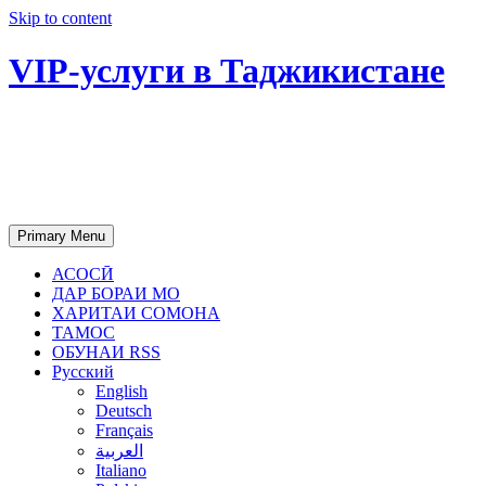
Skip to content
VIP-услуги в Таджикистане
Чартер самолетов, яхт, аренда
недвижимости и юридическое
сопровождение в Таджикистане
Primary Menu
АСОСӢ
ДАР БОРАИ МО
ХАРИТАИ СОМОНА
ТАМОС
ОБУНАИ RSS
Русский
English
Deutsch
Français
العربية
Italiano