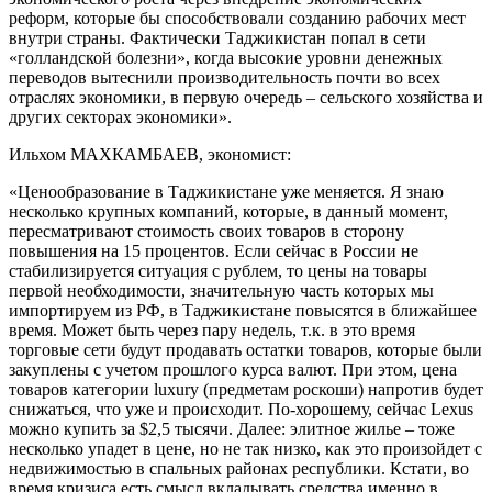
реформ, которые бы способствовали созданию рабочих мест
внутри страны. Фактически Таджикистан попал в сети
«голландской болезни», когда высокие уровни денежных
переводов вытеснили производительность почти во всех
отраслях экономики, в первую очередь – сельского хозяйства и
других секторах экономики».
Ильхом МАХКАМБАЕВ, экономист:
«Ценообразование в Таджикистане уже меняется. Я знаю
несколько крупных компаний, которые, в данный момент,
пересматривают стоимость своих товаров в сторону
повышения на 15 процентов. Если сейчас в России не
стабилизируется ситуация с рублем, то цены на товары
первой необходимости, значительную часть которых мы
импортируем из РФ, в Таджикистане повысятся в ближайшее
время. Может быть через пару недель, т.к. в это время
торговые сети будут продавать остатки товаров, которые были
закуплены с учетом прошлого курса валют. При этом, цена
товаров категории luxury (предметам роскоши) напротив будет
снижаться, что уже и происходит. По-хорошему, сейчас Lexus
можно купить за $2,5 тысячи. Далее: элитное жилье – тоже
несколько упадет в цене, но не так низко, как это произойдет с
недвижимостью в спальных районах республики. Кстати, во
время кризиса есть смысл вкладывать средства именно в