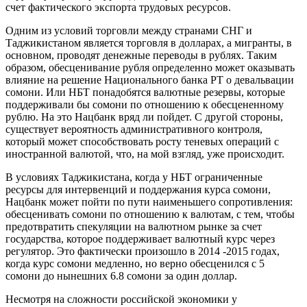
счет фактического экспорта трудовых ресурсов.
Одним из условий торговли между странами СНГ и
Таджикистаном является торговля в долларах, а мигранты, в
основном, проводят денежные переводы в рублях. Таким
образом, обесценивание рубля определенно может оказывать
влияние на решение Национального банка РТ о девальвации
сомони. Или НБТ понадобятся валютные резервы, которые
поддерживали бы сомони по отношению к обесцененному
рублю. На это Нацбанк вряд ли пойдет. С другой стороны,
существует вероятность административного контроля,
который может способствовать росту теневых операций с
иностранной валютой, что, на мой взгляд, уже происходит.
В условиях Таджикистана, когда у НБТ ограниченные
ресурсы для интервенций и поддержания курса сомони,
Нацбанк может пойти по пути наименьшего сопротивления:
обесценивать сомони по отношению к валютам, с тем, чтобы
предотвратить спекуляции на валютном рынке за счет
государства, которое поддерживает валютный курс через
регулятор. Это фактически произошло в 2014 -2015 годах,
когда курс сомони медленно, но верно обесценился с 5
сомони до нынешних 6.8 сомони за один доллар.
Несмотря на сложности российской экономики у