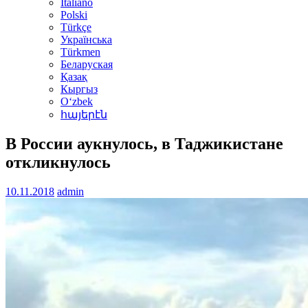
Italiano
Polski
Türkçe
Українська
Türkmen
Беларуская
Қазақ
Кыргыз
Oʻzbek
հայերէն
В России аукнулось, в Таджикистане
откликнулось
10.11.2018
admin