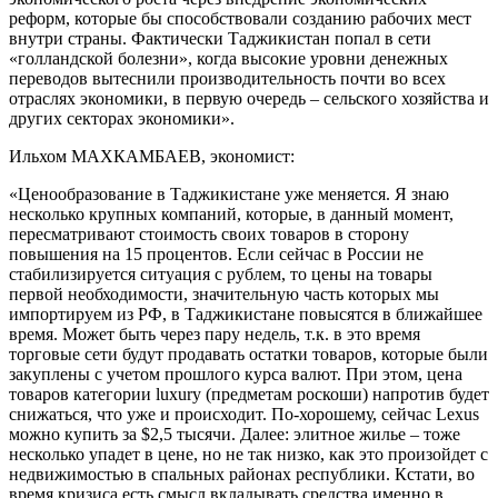
реформ, которые бы способствовали созданию рабочих мест
внутри страны. Фактически Таджикистан попал в сети
«голландской болезни», когда высокие уровни денежных
переводов вытеснили производительность почти во всех
отраслях экономики, в первую очередь – сельского хозяйства и
других секторах экономики».
Ильхом МАХКАМБАЕВ, экономист:
«Ценообразование в Таджикистане уже меняется. Я знаю
несколько крупных компаний, которые, в данный момент,
пересматривают стоимость своих товаров в сторону
повышения на 15 процентов. Если сейчас в России не
стабилизируется ситуация с рублем, то цены на товары
первой необходимости, значительную часть которых мы
импортируем из РФ, в Таджикистане повысятся в ближайшее
время. Может быть через пару недель, т.к. в это время
торговые сети будут продавать остатки товаров, которые были
закуплены с учетом прошлого курса валют. При этом, цена
товаров категории luxury (предметам роскоши) напротив будет
снижаться, что уже и происходит. По-хорошему, сейчас Lexus
можно купить за $2,5 тысячи. Далее: элитное жилье – тоже
несколько упадет в цене, но не так низко, как это произойдет с
недвижимостью в спальных районах республики. Кстати, во
время кризиса есть смысл вкладывать средства именно в