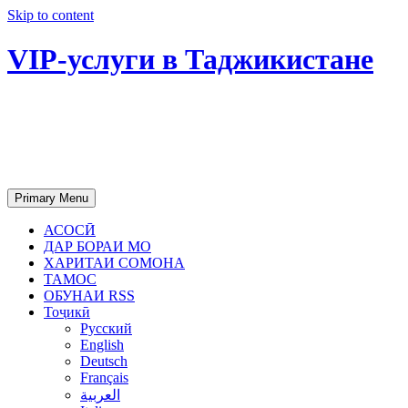
Skip to content
VIP-услуги в Таджикистане
Чартер самолетов, яхт, аренда
недвижимости и юридическое
сопровождение в Таджикистане
Primary Menu
АСОСӢ
ДАР БОРАИ МО
ХАРИТАИ СОМОНА
ТАМОС
ОБУНАИ RSS
Тоҷикӣ
Русский
English
Deutsch
Français
العربية