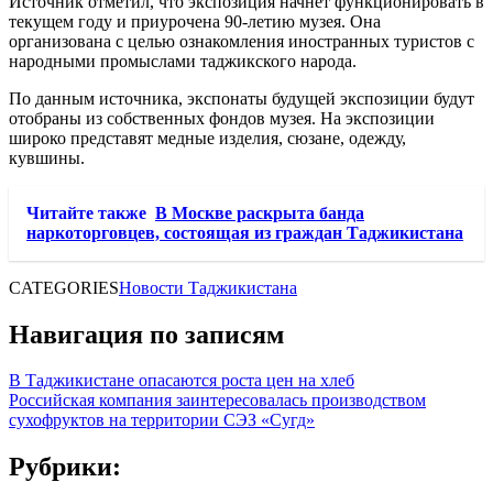
Источник отметил, что экспозиция начнет функционировать в
текущем году и приурочена 90-летию музея. Она
организована с целью ознакомления иностранных туристов с
народными промыслами таджикского народа.
По данным источника, экспонаты будущей экспозиции будут
отобраны из собственных фондов музея. На экспозиции
широко представят медные изделия, сюзане, одежду,
кувшины.
Читайте также
В Москве раскрыта банда
наркоторговцев, состоящая из граждан Таджикистана
CATEGORIES
Новости Таджикистана
Навигация по записям
В Таджикистане опасаются роста цен на хлеб
Российская компания заинтересовалась производством
сухофруктов на территории СЭЗ «Сугд»
Рубрики: