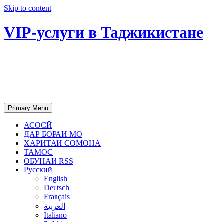
Skip to content
VIP-услуги в Таджикистане
Чартер самолетов, яхт, аренда
недвижимости и юридическое
сопровождение в Таджикистане
Primary Menu
АСОСӢ
ДАР БОРАИ МО
ХАРИТАИ СОМОНА
ТАМОС
ОБУНАИ RSS
Русский
English
Deutsch
Français
العربية
Italiano