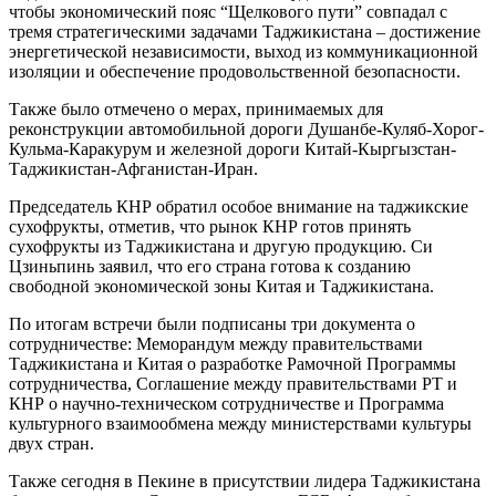
чтобы экономический пояс “Щелкового пути” совпадал с
тремя стратегическими задачами Таджикистана – достижение
энергетической независимости, выход из коммуникационной
изоляции и обеспечение продовольственной безопасности.
Также было отмечено о мерах, принимаемых для
реконструкции автомобильной дороги Душанбе-Куляб-Хорог-
Кульма-Каракурум и железной дороги Китай-Кыргызстан-
Таджикистан-Афганистан-Иран.
Председатель КНР обратил особое внимание на таджикские
сухофрукты, отметив, что рынок КНР готов принять
сухофрукты из Таджикистана и другую продукцию. Си
Цзиньпинь заявил, что его страна готова к созданию
свободной экономической зоны Китая и Таджикистана.
По итогам встречи были подписаны три документа о
сотрудничестве: Меморандум между правительствами
Таджикистана и Китая о разработке Рамочной Программы
сотрудничества, Соглашение между правительствами РТ и
КНР о научно-техническом сотрудничестве и Программа
культурного взаимообмена между министерствами культуры
двух стран.
Также сегодня в Пекине в присутствии лидера Таджикистана