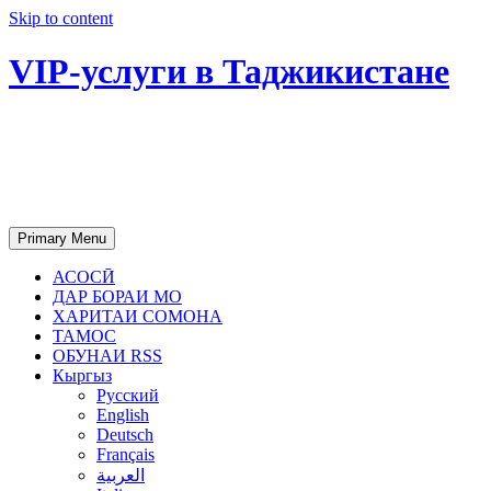
Skip to content
VIP-услуги в Таджикистане
Чартер самолетов, яхт, аренда
недвижимости и юридическое
сопровождение в Таджикистане
Primary Menu
АСОСӢ
ДАР БОРАИ МО
ХАРИТАИ СОМОНА
ТАМОС
ОБУНАИ RSS
Кыргыз
Русский
English
Deutsch
Français
العربية