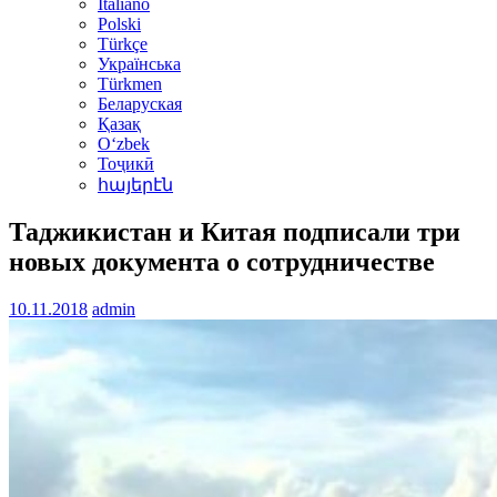
Italiano
Polski
Türkçe
Українська
Türkmen
Беларуская
Қазақ
Oʻzbek
Тоҷикӣ
հայերէն
Таджикистан и Китая подписали три
новых документа о сотрудничестве
10.11.2018
admin