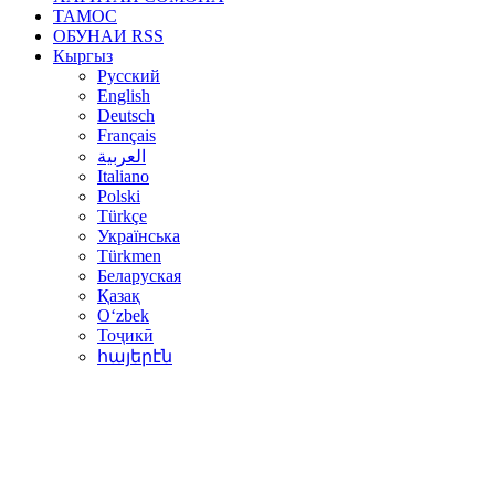
ТАМОС
ОБУНАИ RSS
Кыргыз
Русский
English
Deutsch
Français
العربية
Italiano
Polski
Türkçe
Українська
Türkmen
Беларуская
Қазақ
Oʻzbek
Тоҷикӣ
հայերէն