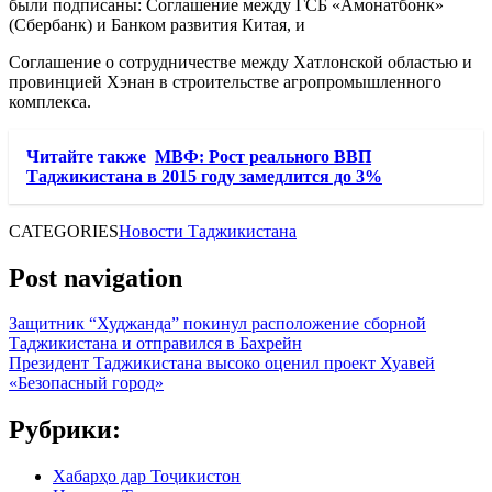
были подписаны: Соглашение между ГСБ «Амонатбонк»
(Сбербанк) и Банком развития Китая, и
Соглашение о сотрудничестве между Хатлонской областью и
провинцией Хэнан в строительстве агропромышленного
комплекса.
Читайте также
МВФ: Рост реального ВВП
Таджикистана в 2015 году замедлится до 3%
CATEGORIES
Новости Таджикистана
Post navigation
Защитник “Худжанда” покинул расположение сборной
Таджикистана и отправился в Бахрейн
Президент Таджикистана высоко оценил проект Хуавей
«Безопасный город»
Рубрики:
Хабарҳо дар Тоҷикистон