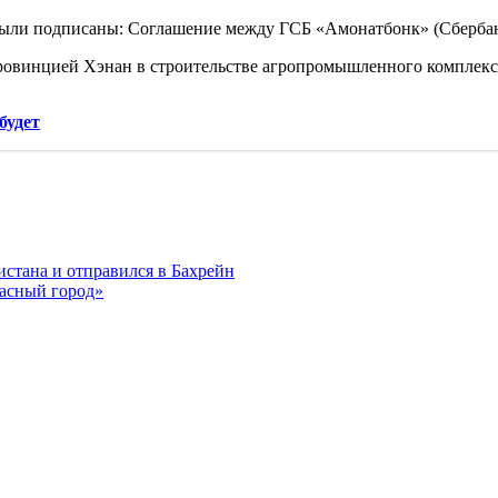
были подписаны: Соглашение между ГСБ «Амонатбонк» (Сбербанк
ровинцией Хэнан в строительстве агропромышленного комплекс
будет
стана и отправился в Бахрейн
пасный город»