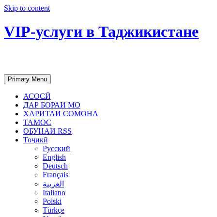
Skip to content
VIP-услуги в Таджикистане
Чартер самолетов, яхт, аренда недвиж
Primary Menu
АСОСӢ
ДАР БОРАИ МО
ХАРИТАИ СОМОНА
ТАМОС
ОБУНАИ RSS
Тоҷикӣ
Русский
English
Deutsch
Français
العربية
Italiano
Polski
Türkçe