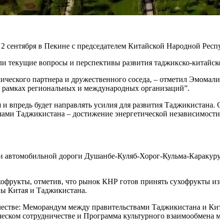
 2 сентября в Пекине с председателем Китайской Народной Рес
или текущие вопросы и перспективы развития таджикско-китайск
ического партнера и дружественного соседа, – отметил Эмомал
 в рамках региональных и международных организаций”.
 и впредь будет направлять усилия для развития Таджикистана. 
ачами Таджикистана – достижение энергетической независимост
ии автомобильной дороги Душанбе-Куляб-Хорог-Кульма-Каракур
хофрукты, отметив, что рынок КНР готов принять сухофрукты и
ны Китая и Таджикистана.
честве: Меморандум между правительствами Таджикистана и Кит
еском сотрудничестве и Программа культурного взаимообмена м