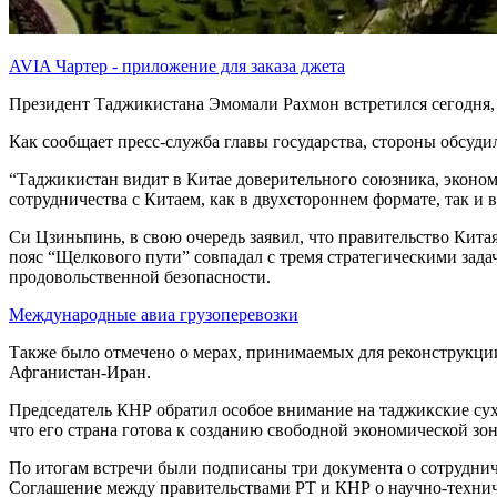
AVIA Чартер - приложение для заказа джета
Президент Таджикистана Эмомали Рахмон встретился сегодня,
Как сообщает пресс-служба главы государства, стороны обсуд
“Таджикистан видит в Китае доверительного союзника, эконом
сотрудничества с Китаем, как в двухстороннем формате, так и
Си Цзиньпинь, в свою очередь заявил, что правительство Китая
пояс “Щелкового пути” совпадал с тремя стратегическими зад
продовольственной безопасности.
Международные авиа грузоперевозки
Также было отмечено о мерах, принимаемых для реконструкц
Афганистан-Иран.
Председатель КНР обратил особое внимание на таджикские су
что его страна готова к созданию свободной экономической зо
По итогам встречи были подписаны три документа о сотрудни
Соглашение между правительствами РТ и КНР о научно-технич