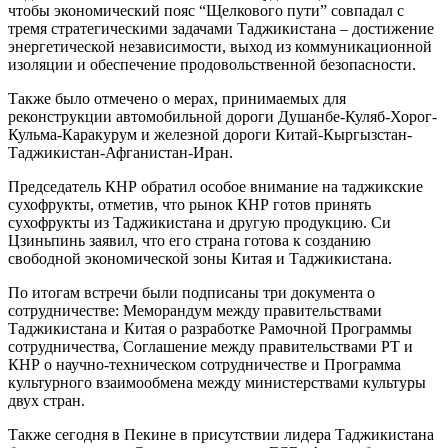
чтобы экономический пояс “Щелкового пути” совпадал с
тремя стратегическими задачами Таджикистана – достижение
энергетической независимости, выход из коммуникационной
изоляции и обеспечение продовольственной безопасности.
Также было отмечено о мерах, принимаемых для
реконструкции автомобильной дороги Душанбе-Куляб-Хорог-
Кульма-Каракурум и железной дороги Китай-Кыргызстан-
Таджикистан-Афганистан-Иран.
Председатель КНР обратил особое внимание на таджикские
сухофрукты, отметив, что рынок КНР готов принять
сухофрукты из Таджикистана и другую продукцию. Си
Цзиньпинь заявил, что его страна готова к созданию
свободной экономической зоны Китая и Таджикистана.
По итогам встречи были подписаны три документа о
сотрудничестве: Меморандум между правительствами
Таджикистана и Китая о разработке Рамочной Программы
сотрудничества, Соглашение между правительствами РТ и
КНР о научно-техническом сотрудничестве и Программа
культурного взаимообмена между министерствами культуры
двух стран.
Также сегодня в Пекине в присутствии лидера Таджикистана