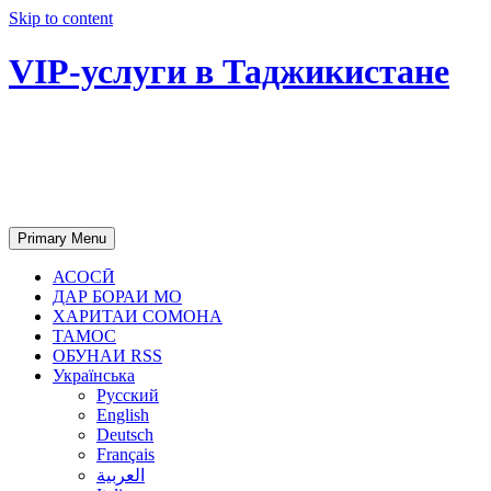
Skip to content
VIP-услуги в Таджикистане
Чартер самолетов, яхт, аренда
недвижимости и юридическое
сопровождение в Таджикистане
Primary Menu
АСОСӢ
ДАР БОРАИ МО
ХАРИТАИ СОМОНА
ТАМОС
ОБУНАИ RSS
Українська
Русский
English
Deutsch
Français
العربية