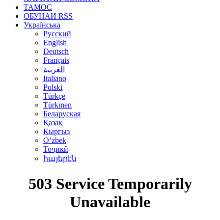
ТАМОС
ОБУНАИ RSS
Українська
Русский
English
Deutsch
Français
العربية
Italiano
Polski
Türkçe
Türkmen
Беларуская
Қазақ
Кыргыз
Oʻzbek
Тоҷикӣ
հայերէն