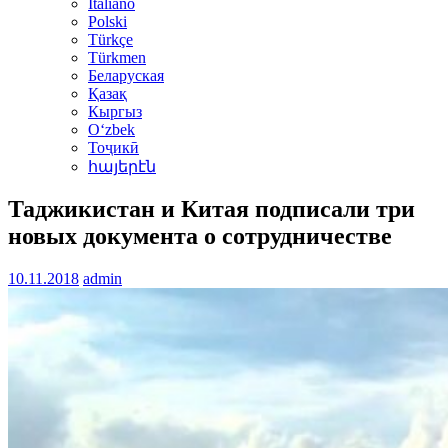
Italiano
Polski
Türkçe
Türkmen
Беларуская
Қазақ
Кыргыз
Oʻzbek
Тоҷикӣ
հայերէն
Таджикистан и Китая подписали три
новых документа о сотрудничестве
10.11.2018
admin