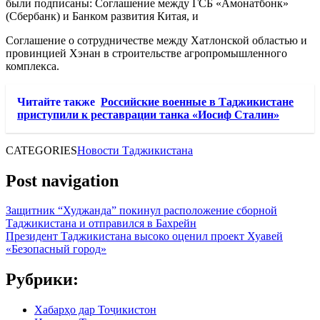
были подписаны: Соглашение между ГСБ «Амонатбонк»
(Сбербанк) и Банком развития Китая, и
Соглашение о сотрудничестве между Хатлонской областью и
провинцией Хэнан в строительстве агропромышленного
комплекса.
Читайте также
Российские военные в Таджикистане
приступили к реставрации танка «Иосиф Сталин»
CATEGORIES
Новости Таджикистана
Post navigation
Защитник “Худжанда” покинул расположение сборной
Таджикистана и отправился в Бахрейн
Президент Таджикистана высоко оценил проект Хуавей
«Безопасный город»
Рубрики:
Хабарҳо дар Тоҷикистон