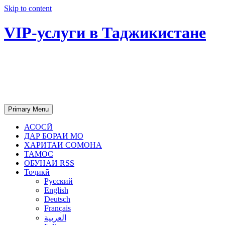
Skip to content
VIP-услуги в Таджикистане
Чартер самолетов, яхт, аренда
недвижимости и юридическое
сопровождение в Таджикистане
Primary Menu
АСОСӢ
ДАР БОРАИ МО
ХАРИТАИ СОМОНА
ТАМОС
ОБУНАИ RSS
Тоҷикӣ
Русский
English
Deutsch
Français
العربية