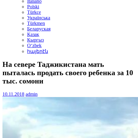
Italiano
Polski
Türkçe
Українська
Türkmen
Беларуская
Қазақ
Кыргыз
Oʻzbek
հայերէն
На севере Таджикистана мать
пыталась продать своего ребенка за 10
тыс. сомони
10.11.2018
admin