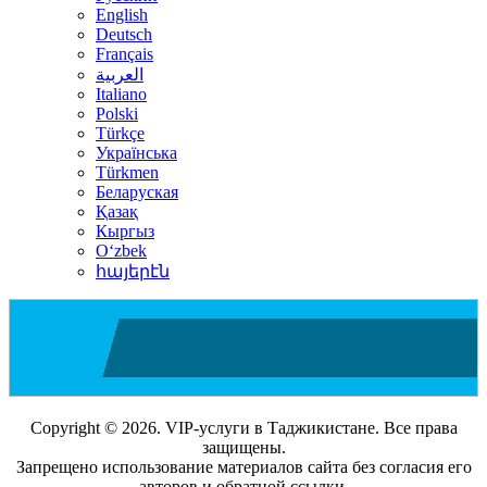
English
Deutsch
Français
العربية
Italiano
Polski
Türkçe
Українська
Türkmen
Беларуская
Қазақ
Кыргыз
Oʻzbek
հայերէն
Copyright © 2026. VIP-услуги в Таджикистане. Все права
защищены.
Запрещено использование материалов сайта без согласия его
авторов и обратной ссылки.